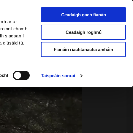
Ceadaigh gach fianán
amh ar ár
a roinnt chomh
2 & Foghlaimeoirí Fásta
Ceadaigh roghnú
dh siadsan í
a d'úsáid tú.
Fianáin riachtanacha amháin
ocht
Taispeáin sonraí