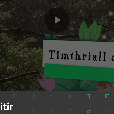
Play
Video
itir