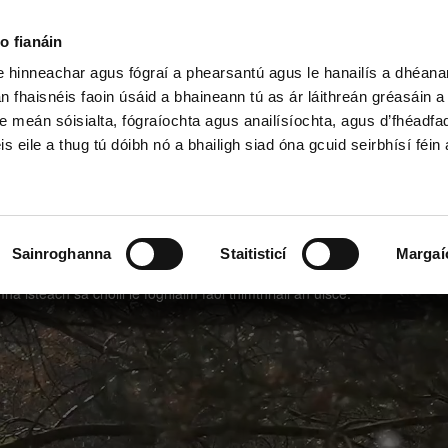
o fianáin
le hinneachar agus fógraí a phearsantú agus le hanailís a dhéan
n fhaisnéis faoin úsáid a bhaineann tú as ár láithreán gréasáin 
h Shóisearach & GCSE
Ardteist, AS/A
e meán sóisialta, fógraíochta agus anailísíochta, agus d’fhéadfa
is eile a thug tú dóibh nó a bhailigh siad óna gcuid seirbhísí féin 
Sainroghanna
Staitisticí
Margaí
 isteach sa choill le foghlaim faoi thimthriall an uisce.