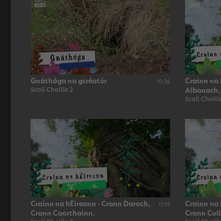
Gnáthóga na gcréatúr
Crainn na 
10:36
Scoil Choille 2
Albanach,
Scoil Choill
Crainn na hÉireann - Crann Darach,
Crainn na 
11:19
Crann Caorthainn.
Crann Cuil