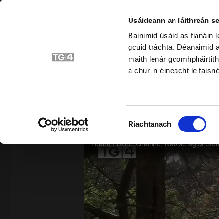
Úsáideann an láithreán se
Bainimid úsáid as fianáin 
gcuid tráchta. Déanaimid a
Bunscoil
Srait
maith lenár gcomhpháirtith
a chur in éineacht le faisné
SIAR
Roghnú
Riachtanach
Toilithe
Timthriall an Uisce
Téann Frainc, Gráinne, Naoise agus Síomha