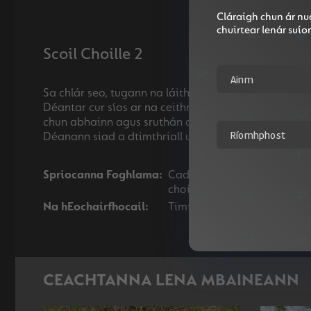
Cláraigh chun ár nua
chuirtear lenár suí
Scoil Choille 2
Sa chlár seo, tugann na láithreoirí Frainc, Gráinne,
Déantar cur síos ar na ceithre chéim de thimthriall
chun abhainn agus sruthán a fheiceáil, agus foghlaim
Spriocanna Foghlama:
Cad iad na céimeanna éagsúl
choill tábhachtach i dtimthr
Na hEochairfhocail:
Timthriall an uisce, Fearth
CEACHTANNA LENA MBAINEANN