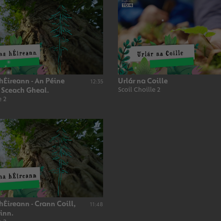
hÉireann - An Péine
Urlár na Coille
12:35
 Sceach Gheal.
Scoil Choille 2
e 2
hÉireann - Crann Coill,
11:48
inn.