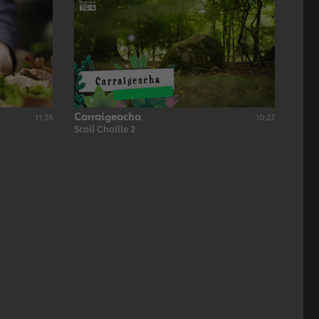
Carraigeacha
11:35
10:22
Scoil Choille 2