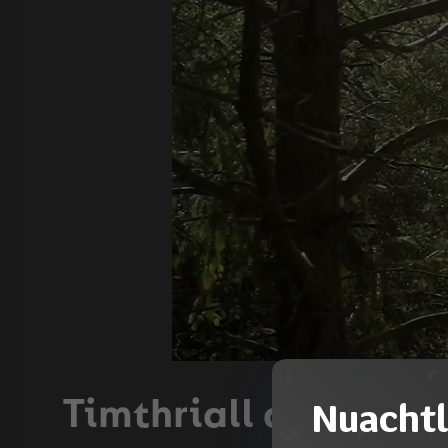
Nuachtl
Timthriall an Uisce