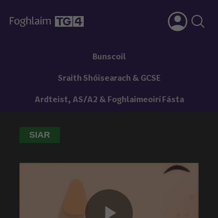
Bunscoil
Sraith Shóisearach & GCSE
Ardteist, AS/A2 & Foghlaimeoirí Fásta
SIAR