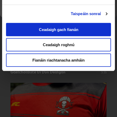
24:32
Clár 1
Taispeáin sonraí
Ceadaigh gach fianán
Ceadaigh roghnú
Fianáin riachtanacha amháin
Gaelcholáiste Úr Dún Dealgan
3:35