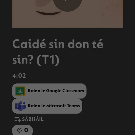
Play
Video
Caidé sin don té
sin? (T1)
4:02
Roinn le Google Classroom
Roinn le Microsoft Teams
SÁBHÁIL
0