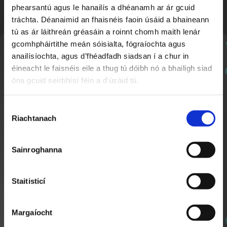
phearsantú agus le hanailís a dhéanamh ar ár gcuid
tráchta. Déanaimid an fhaisnéis faoin úsáid a bhaineann
tú as ár láithreán gréasáin a roinnt chomh maith lenár
gcomhpháirtithe meán sóisialta, fógraíochta agus
Nuachtlitir
anailísíochta, agus d’fhéadfadh siadsan í a chur in
éineacht le faisnéis eile a thug tú dóibh nó a bhailigh siad
óna gcuid seirbhísí féin a d'úsáid tú.
Slé Anois go Cúramach
25:03
Cláraigh chun ár nuachtlitir a fháil le go mbeidh fios
Clár 2
agat faoi ábhar nua a chuirtear lenár suíomh.
Roghnú
Riachtanach
Toilithe
Sainroghanna
Staitisticí
Margaíocht
SEOL AR AGHAIDH
Slé Anois go Cúramach