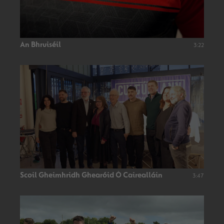
An Bhruiséil
3:22
Scoil Gheimhridh Ghearóid Ó Cairealláin
3:47