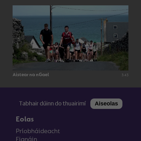
Aistear na nGael
3:43
Tabhair dúinn do thuairimí
Aiseolas
Eolas
Príobháideacht
Fianáin