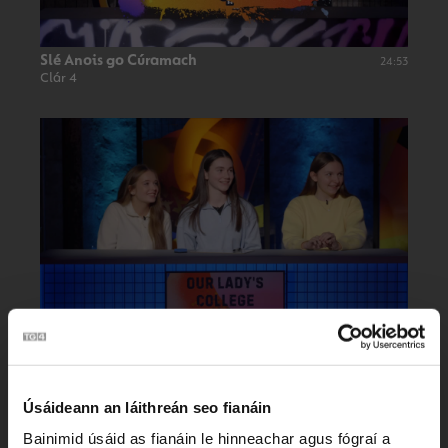
Slé Anois go Cúramach
24:53
Clár 4
Slé Anois go Cúramach
24:30
Clár 3
Úsáideann an láithreán seo fianáin
Bainimid úsáid as fianáin le hinneachar agus fógraí a