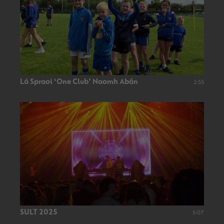
Lá Spraoi ‘One Club’ Naomh Abán
2:55
SULT 2025
5:07