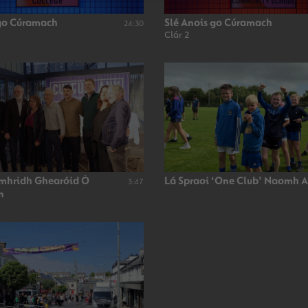
 go Cúramach
Slé Anois go Cúramach
24:30
Clár 2
imhridh Ghearóid Ó
Lá Spraoi ‘One Club’ Naomh 
3:47
n