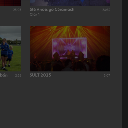
Slé Anois go Cúramach
25:03
24:32
Clár 1
Abán
SULT 2025
2:55
5:07