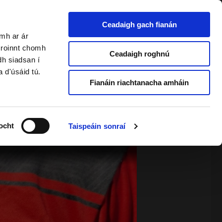
Ceadaigh gach fianán
amh ar ár
a roinnt chomh
2 & Foghlaimeoirí Fásta
Ceadaigh roghnú
dh siadsan í
a d'úsáid tú.
Fianáin riachtanacha amháin
ocht
Taispeáin sonraí