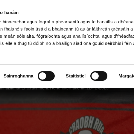
o fianáin
le hinneachar agus fógraí a phearsantú agus le hanailís a dhéan
n fhaisnéis faoin úsáid a bhaineann tú as ár láithreán gréasáin 
h Shóisearach & GCSE
Ardteist, AS/A
e meán sóisialta, fógraíochta agus anailísíochta, agus d’fhéadfa
is eile a thug tú dóibh nó a bhailigh siad óna gcuid seirbhísí féin 
Sainroghanna
Staitisticí
Margaí
dirnáisiúnta,Entertainment,World,International,22-12-2025