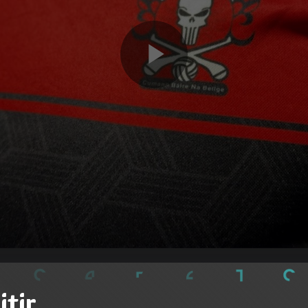
Play
Video
itir