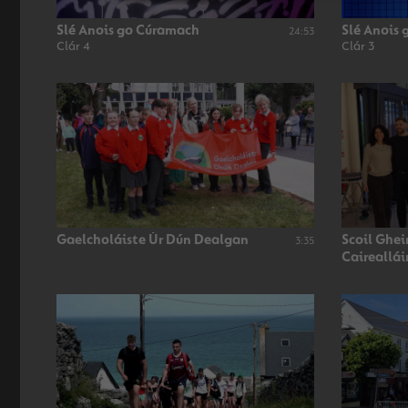
Slé Anois go Cúramach
Slé Anois
24:53
Clár 4
Clár 3
Gaelcholáiste Úr Dún Dealgan
Scoil Ghe
3:35
Caireallái