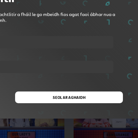
Roinn le Google Classroom
chtlitir a fháil le go mbeidh fios agat faoi ábhar nua a
omh.
a Éireannaí sa Bhruiséil agus bhí Molscéal i láthair le déan
SEOL AR AGHAIDH