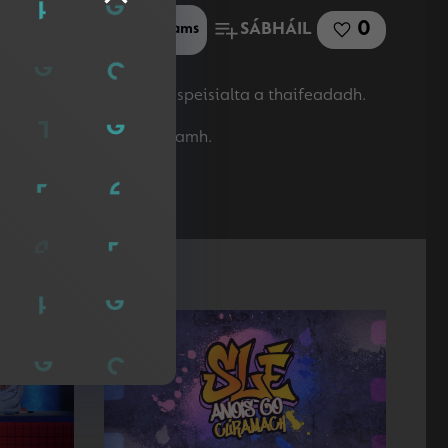
0
SÁBHÁIL
Roinn le Microsoft Teams
aí chun seisiún traenála speisialta a thaifeadadh.