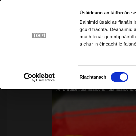
Úsáideann an láithreán se
Bainimid úsáid as fianáin 
gcuid tráchta. Déanaimid a
Bunscoil
Srait
maith lenár gcomhpháirtith
a chur in éineacht le faisné
SIAR
Roghnú
Riachtanach
Toilithe
An Bhruiséil
An Bhruiséil,Siamsaíocht,**Siamsaíocht,I