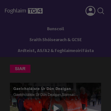
Bunscoil
Sraith Shóisearach & GCSE
Ardteist, AS/A2 & Foghlaimeoirí Fásta
SIAR
Gaelcholáiste Úr Dún Dealgan
Gaelcholáiste Úr Dún Dealgan,Siamsaíocht,**Siamsaíocht,Idirnáisiúnta,Entertainment,World,International,05-01-2026