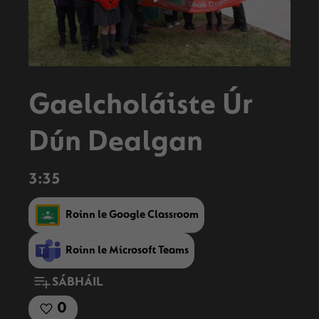
Play
Video
Gaelcholáiste Úr
Dún Dealgan
3:35
Roinn le Google Classroom
Roinn le Microsoft Teams
SÁBHÁIL
0