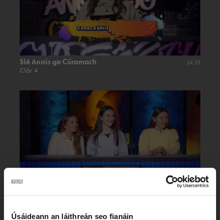
Slé Anois go Cúramach
24:53
Clár 4
Slé Anois go Cúramach
24:30
Clár 3
Úsáideann an láithreán seo fianáin