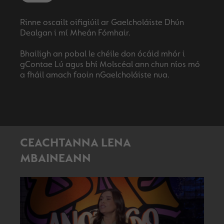
Rinne oscailt oifigiúil ar Gaelcholáiste Dhún
Dealgan i mí Mheán Fómhair.
Bhailigh an pobal le chéile don ócáid mhór i
gContae Lú agus bhí Molscéal ann chun níos mó
CEACHTANNA LENA
MBAINEANN