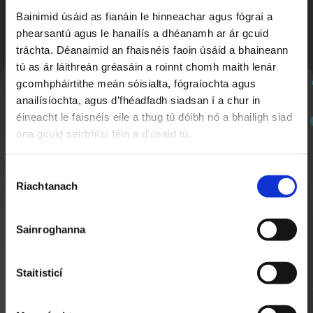
Bainimid úsáid as fianáin le hinneachar agus fógraí a
phearsantú agus le hanailís a dhéanamh ar ár gcuid
tráchta. Déanaimid an fhaisnéis faoin úsáid a bhaineann
tú as ár láithreán gréasáin a roinnt chomh maith lenár
gcomhpháirtithe meán sóisialta, fógraíochta agus
Nuachtlitir
anailísíochta, agus d’fhéadfadh siadsan í a chur in
éineacht le faisnéis eile a thug tú dóibh nó a bhailigh siad
óna gcuid seirbhísí féin a d'úsáid tú.
Cláraigh chun ár nuachtlitir a fháil le go mbeidh fios
agat faoi ábhar nua a chuirtear lenár suíomh.
Slé Anois go Cúramach
25:03
Roghnú
Clár 2
Riachtanach
Toilithe
Sainroghanna
Staitisticí