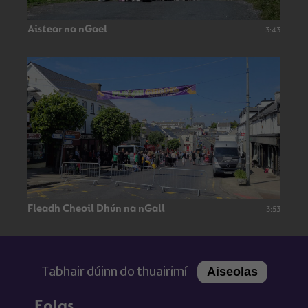
Aistear na nGael
3:43
Fleadh Cheoil Dhún na nGall
3:53
Tabhair dúinn do thuairimí
Aiseolas
Eolas