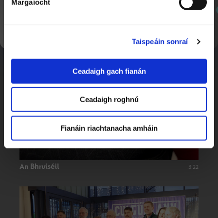
Margaíocht
SEOL AR AGHAIDH
Slé Anois go Cúramach
24:32
Clár 1
Taispeáin sonraí
Ceadaigh gach fianán
Ceadaigh roghnú
Fianáin riachtanacha amháin
An Bhruiséil
3:22