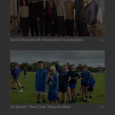
Scoil Gheimhridh Ghearóid Ó Cairealláin
3:47
Lá Spraoi ‘One Club’ Naomh Abán
2:55