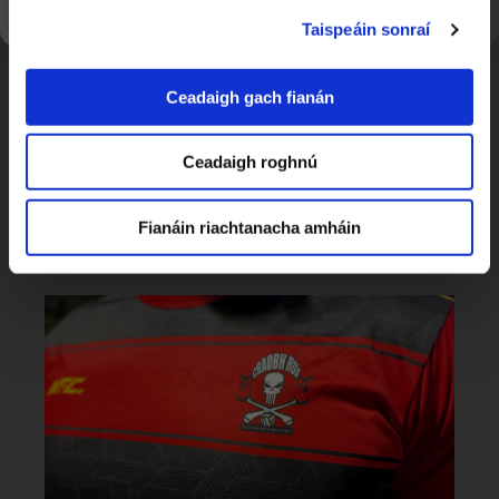
Taispeáin sonraí
Ceadaigh gach fianán
Ceadaigh roghnú
Fianáin riachtanacha amháin
Gaelcholáiste Úr Dún Dealgan
3:35