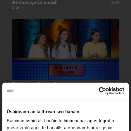
Slé Anois go Cúramach
24:53
Clár 4
Slé Anois go Cúramach
24:30
Clár 3
Úsáideann an láithreán seo fianáin
Bainimid úsáid as fianáin le hinneachar agus fógraí a
phearsantú agus le hanailís a dhéanamh ar ár gcuid