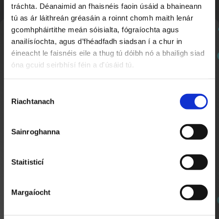
tráchta. Déanaimid an fhaisnéis faoin úsáid a bhaineann
tú as ár láithreán gréasáin a roinnt chomh maith lenár
gcomhpháirtithe meán sóisialta, fógraíochta agus
Nuachtlitir
anailísíochta, agus d’fhéadfadh siadsan í a chur in
éineacht le faisnéis eile a thug tú dóibh nó a bhailigh siad
Slé Anois go Cúramach
25:03
óna gcuid seirbhísí féin a d'úsáid tú.
Clár 2
Cláraigh chun ár nuachtlitir a fháil le go mbeidh fios
agat faoi ábhar nua a chuirtear lenár suíomh.
Roghnú
Riachtanach
Toilithe
Sainroghanna
Staitisticí
Margaíocht
Slé Anois go Cúramach
24:32
Clár 1
SEOL AR AGHAIDH