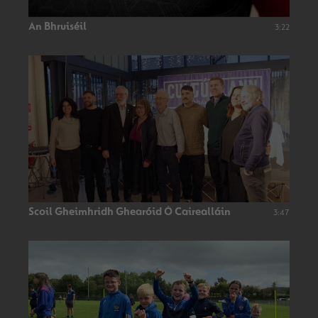
An Bhruiséil
3:22
Scoil Gheimhridh Ghearóid Ó Cairealláin
3:47