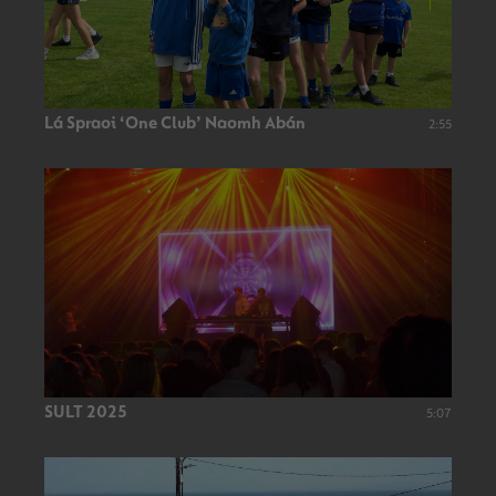
Lá Spraoi ‘One Club’ Naomh Abán
2:55
SULT 2025
5:07