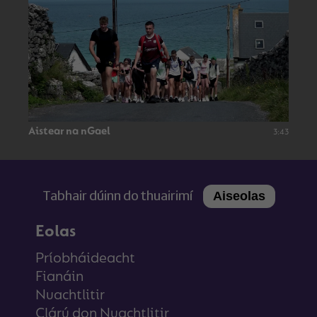
Aistear na nGael
3:43
Tabhair dúinn do thuairimí
Aiseolas
Eolas
Príobháideacht
Fianáin
Nuachtlitir
Clárú don Nuachtlitir