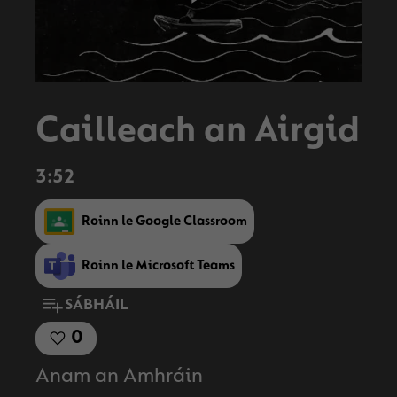
Play
Video
Cailleach an Airgid
3:52
Roinn le Google Classroom
Roinn le Microsoft Teams
SÁBHÁIL
0
Anam an Amhráin