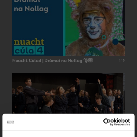
Nuacht Cúla4 | Drámaí na Nollag 🎅🏼
1:19