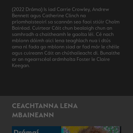
(2022 Dráma) Is iad Carrie Crowley, Andrew
Bennett agus Catherine Clinch na
príomhaisteoirí sa scannán seo faoi stiúir Cholm
Bairéad. Cuirtear Cáit chun bealaigh chun an
samhradh a chaitheamh le gaolta léi. Cé nach
mbíonn dáimh aici lena teaghlach nua i dtús
ama ní fada go mbíonn siad ar fad mór le chéile
agus cuireann Cáit an chúthaileacht di. Bunaithe
ar an ngearrscéal ardmholta Foster le Claire
CEACHTANNA LENA
MBAINEANN