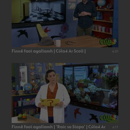
Finné faoi agallamh | Cúla4 Ar Scoil |
4:01
Finné faoi agallamh | 'Raic sa Siopa' | Cúla4 Ar
4:17