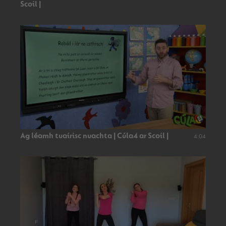
Scoil |
Ag léamh tuairisc nuachta | Cúla4 ar Scoil |
4:04