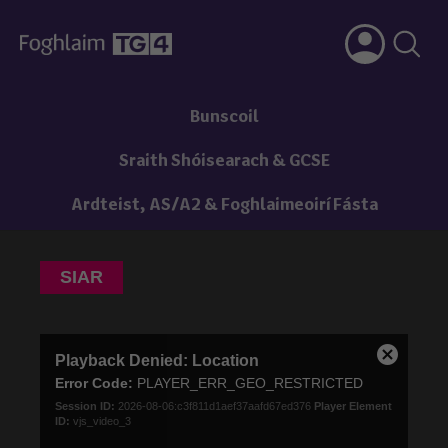
Bunscoil
Sraith Shóisearach & GCSE
Ardteist, AS/A2 & Foghlaimeoirí Fásta
SIAR
This
Playback Denied: Location
is
Close
a
Error Code:
PLAYER_ERR_GEO_RESTRICTED
Modal
modal
Dialog
Session ID:
2026-08-06:c3f811d1aef37aafd67ed376
Player Element
window.
ID:
vjs_video_3