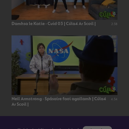
Damhsa le Katie - Cuid 03 | Cúla4 Ar Scoil |
2:38
Neil Armstrong - Spásaire faoi agallamh | Cúla4
4:34
Ar Scoil |