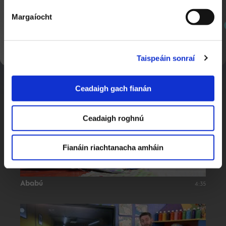
Margaíocht
SEOL AR AGHAIDH
Cine4
1:20:32
Róise & Frank
Taispeáin sonraí
Ceadaigh gach fianán
Ceadaigh roghnú
Fianáin riachtanacha amháin
Ababú
4:35