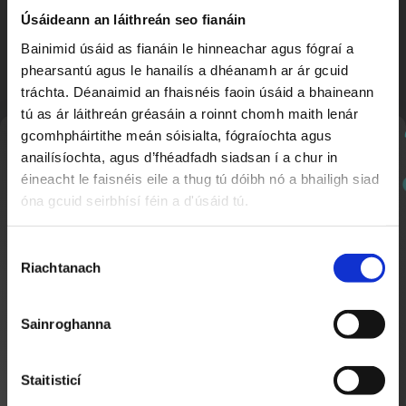
Ceoldráma ‘Popstars’ na hIdirbhliana
3:26
Úsáideann an láithreán seo fianáin
Bainimid úsáid as fianáin le hinneachar agus fógraí a
phearsantú agus le hanailís a dhéanamh ar ár gcuid
tráchta. Déanaimid an fhaisnéis faoin úsáid a bhaineann
tú as ár láithreán gréasáin a roinnt chomh maith lenár
gcomhpháirtithe meán sóisialta, fógraíochta agus
Nuachtlitir
anailísíochta, agus d’fhéadfadh siadsan í a chur in
éineacht le faisnéis eile a thug tú dóibh nó a bhailigh siad
óna gcuid seirbhísí féin a d'úsáid tú.
Cláraigh chun ár nuachtlitir a fháil le go mbeidh fios
agat faoi ábhar nua a chuirtear lenár suíomh.
Cúrsa Oiliúna d'Áisitheoirí Drámaíochta
Roghnú
3:41
Riachtanach
Toilithe
Sainroghanna
Staitisticí