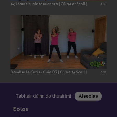
Ag léamh tuairisc nuachta | Cúla4 ar Scoil |
4:04
Damhsa le Katie - Cuid 03 | Cúla4 Ar Scoil |
2:38
Tabhair dúinn do thuairimí
Aiseolas
Eolas