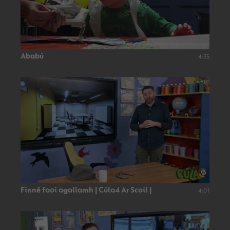
Ababú
4:35
Finné faoi agallamh | Cúla4 Ar Scoil |
4:01