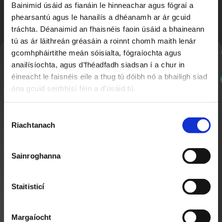
Bainimid úsáid as fianáin le hinneachar agus fógraí a
phearsantú agus le hanailís a dhéanamh ar ár gcuid
tráchta. Déanaimid an fhaisnéis faoin úsáid a bhaineann
tú as ár láithreán gréasáin a roinnt chomh maith lenár
gcomhpháirtithe meán sóisialta, fógraíochta agus
Nuachtlitir
anailísíochta, agus d’fhéadfadh siadsan í a chur in
éineacht le faisnéis eile a thug tú dóibh nó a bhailigh siad
óna gcuid seirbhísí féin a d'úsáid tú.
Cine4
1:31:12
Cláraigh chun ár nuachtlitir a fháil le go mbeidh fios
An Cailín Ciúin
agat faoi ábhar nua a chuirtear lenár suíomh.
Roghnú
Riachtanach
Toilithe
Sainroghanna
Staitisticí
Margaíocht