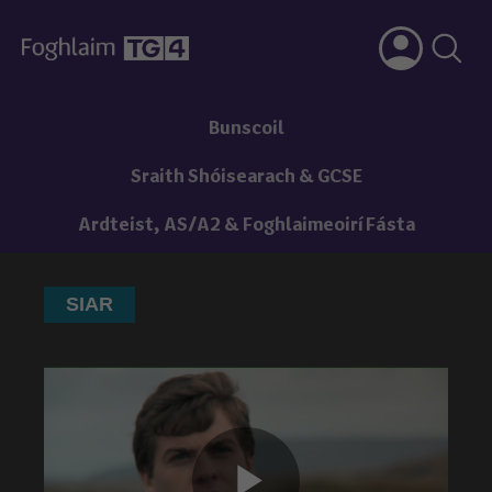
Bunscoil
Sraith Shóisearach & GCSE
Ardteist, AS/A2 & Foghlaimeoirí Fásta
SIAR