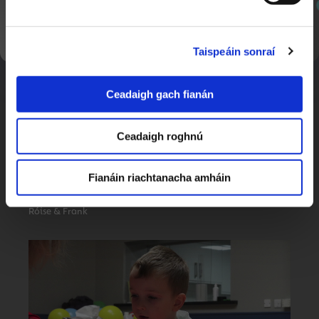
SEOL AR AGHAIDH
Cúrsa Oiliúna d'Áisitheoirí Drámaíochta
3:41
Taispeáin sonraí
Ceadaigh gach fianán
Ceadaigh roghnú
Fianáin riachtanacha amháin
Cine4
1:20:32
Róise & Frank