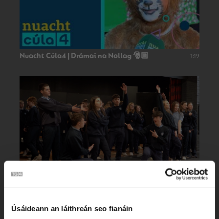
Nuacht Cúla4 | Drámaí na Nollag 🎅🏼
1:19
Ceoldráma ‘Popstars’ na hIdirbhliana
3:26
Úsáideann an láithreán seo fianáin