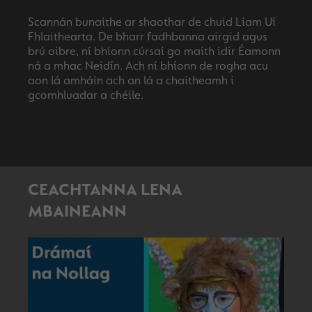
Scannán bunaithe ar shaothar de chuid Liam Uí
Fhlaithearta. De bharr fadhbanna airgid agus
brú oibre, ní bhíonn cúrsaí go maith idir Éamonn
ná a mhac Neidín. Ach ní bhíonn de rogha acu
aon lá amháin ach an lá a chaitheamh i
CEACHTANNA LENA
MBAINEANN