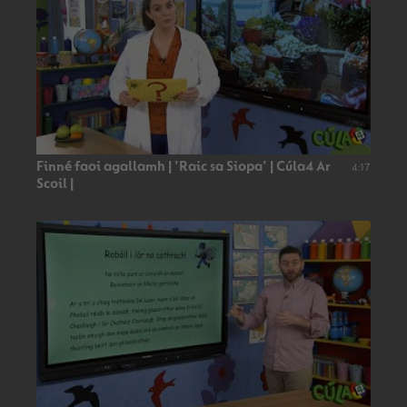
Finné faoi agallamh | 'Raic sa Siopa' | Cúla4 Ar
4:17
Scoil |