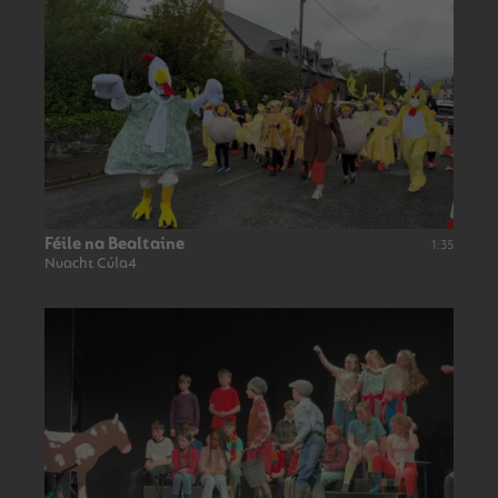
Féile na Bealtaine
1:35
Nuacht Cúla4