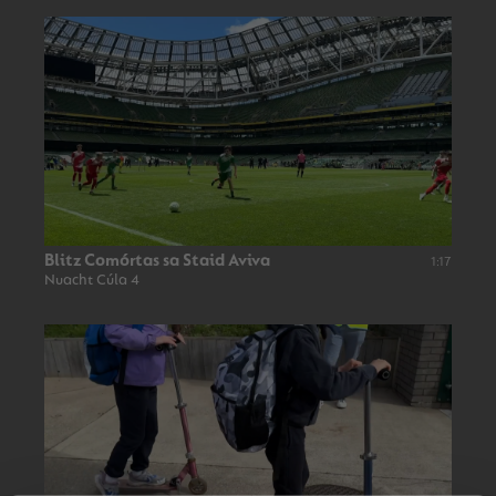
Blitz Comórtas sa Staid Aviva
1:17
Nuacht Cúla 4