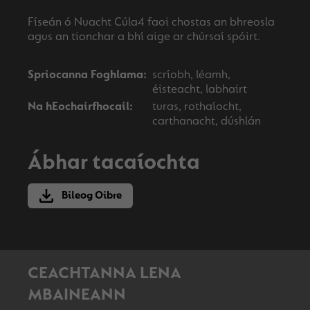
Físeán ó Nuacht Cúla4 faoi chostas an bhreosla
Spriocanna Foghlama:
scríobh, léamh,
éisteacht, labhairt
Na hEochairfhocail:
turas, rothaíocht,
carthanacht, dúshlán
Ábhar tacaíochta
Bileog Oibre
CEACHTANNA LENA
MBAINEANN