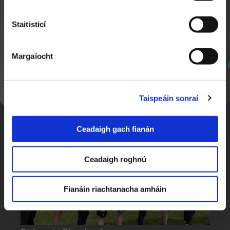
Staitisticí
Margaíocht
SEOL AR AGHAIDH
Peil na mBrat
1:30
Taispeáin sonraí
Nuacht Cúla 4
Ceadaigh gach fianán
Ceadaigh roghnú
Fianáin riachtanacha amháin