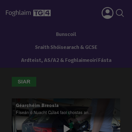
Bunscoil
Sraith Shóisearach & GCSE
Ardteist, AS/A2 & Foghlaimeoirí Fásta
SIAR
Géarchéim Breosla
Físeán ó Nuacht Cúla4 faoi chostas an bhreosla agus an tionchar a bhí aige ar chúrsaí spóirt.