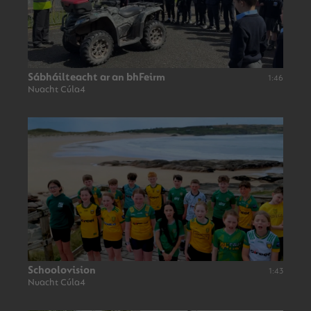
Sábháilteacht ar an bhFeirm
1:46
Nuacht Cúla4
Schoolovision
1:43
Nuacht Cúla4