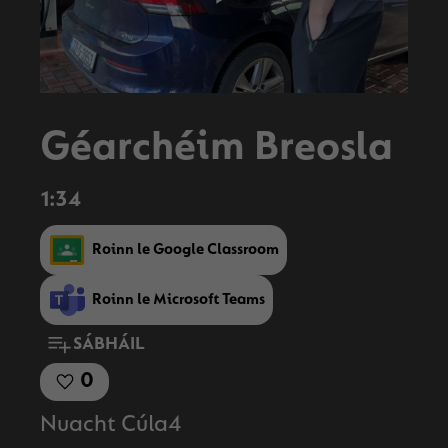
Play
Video
Géarchéim Breosla
1:34
Roinn le Google Classroom
Roinn le Microsoft Teams
SÁBHÁIL
0
Nuacht Cúla4