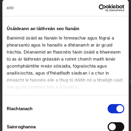
Seachtain Scútáil ar Scoil
1:31
Nuacht Cúla 4
Úsáideann an láithreán seo fianáin
Bainimid úsáid as fianáin le hinneachar agus fógraí a
phearsantú agus le hanailís a dhéanamh ar ár gcuid
tráchta. Déanaimid an fhaisnéis faoin úsáid a bhaineann
tú as ár láithreán gréasáin a roinnt chomh maith lenár
gcomhpháirtithe meán sóisialta, fógraíochta agus
Nuachtlitir
anailísíochta, agus d’fhéadfadh siadsan í a chur in
éineacht le faisnéis eile a thug tú dóibh nó a bhailigh siad
óna gcuid seirbhísí féin a d'úsáid tú.
Cláraigh chun ár nuachtlitir a fháil le go mbeidh fios
agat faoi ábhar nua a chuirtear lenár suíomh.
Féile Peile Ghael Linn
1:37
Roghnú
Nuacht Cúla 4
Riachtanach
Toilithe
Sainroghanna