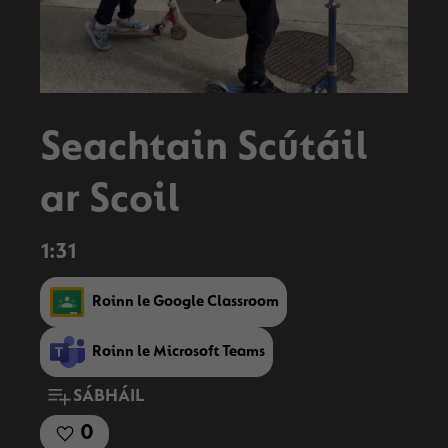
Play
Video
Seachtain Scútáil
ar Scoil
1:31
Roinn le Google Classroom
Roinn le Microsoft Teams
SÁBHÁIL
0