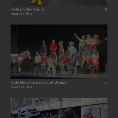
Féile na Bealtaine
1:35
Nuacht Cúla4
Féile Náisiúnta na Scoil Dráma
1:32
Nuacht Cúla4