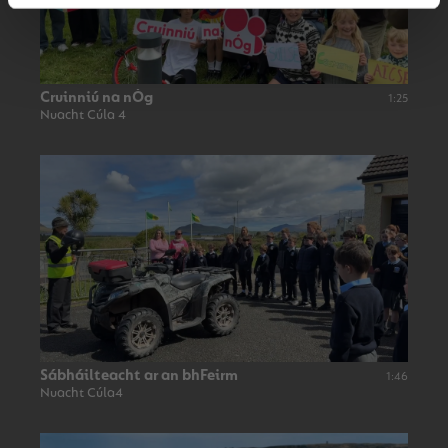
Cruinniú na nÓg
1:25
Nuacht Cúla 4
Sábháilteacht ar an bhFeirm
1:46
Nuacht Cúla4