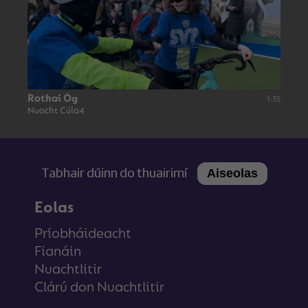
Rothaí Óg
1:35
Nuacht Cúla4
Tabhair dúinn do thuairimí
Aiseolas
Eolas
Príobháideacht
Fianáin
Nuachtlitir
Clárú don Nuachtlitir