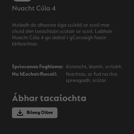
Nuacht Cúla 4
Moladh do dhaoine óga scútáil ar scoil mar
chuid den tseachtain scútair ar scoil. Labhair
Nuacht Cúla 4 go daltaí i gCorcaigh faoin
bhfeachtas.
Spriocanna Foghlama:
éisteacht, léamh, scríobh
Na hEochairfhocail:
feachtas, ar fud na tíre,
spreagadh, scútar
Ábhar tacaíochta
Bileog Oibre