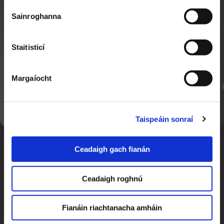
Nuacht Cúla 4
Sainroghanna
Staitisticí
Margaíocht
SEOL AR AGHAIDH
Taispeáin sonraí
Curiarracht Dhomhanda
1:21
Nuacht Cúla 4
Ceadaigh gach fianán
Ceadaigh roghnú
Fianáin riachtanacha amháin