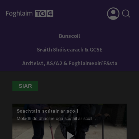
Bunscoil
Sraith Shóisearach & GCSE
Ardteist, AS/A2 & Foghlaimeoirí Fásta
SIAR
Seachtain scútair ar scoil
Moladh do dhaoine óga scútáil ar scoil mar chuid den tseachtain scútair ar scoil. Labhair Nuacht Cúla 4 go daltaí i gCorcaigh faoin bhfeachtas.