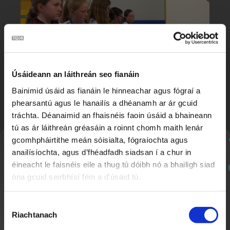
Úsáideann an láithreán seo fianáin
Féile Peile Ghael Linn
1:37
Bainimid úsáid as fianáin le hinneachar agus fógraí a
Nuacht Cúla 4
phearsantú agus le hanailís a dhéanamh ar ár gcuid
tráchta. Déanaimid an fhaisnéis faoin úsáid a bhaineann
tú as ár láithreán gréasáin a roinnt chomh maith lenár
gcomhpháirtithe meán sóisialta, fógraíochta agus
Nuachtlitir
anailísíochta, agus d’fhéadfadh siadsan í a chur in
éineacht le faisnéis eile a thug tú dóibh nó a bhailigh siad
óna gcuid seirbhísí féin a d'úsáid tú.
Cláraigh chun ár nuachtlitir a fháil le go mbeidh fios
agat faoi ábhar nua a chuirtear lenár suíomh.
Roghnú
Riachtanach
Toilithe
Peil na mBrat
1:30