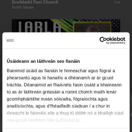
Druibleáil Faoi Chuach
5:14
Scoth Sacair
Úsáideann an láithreán seo fianáin
Bainimid úsáid as fianáin le hinneachar agus fógraí a
phearsantú agus le hanailís a dhéanamh ar ár gcuid
Glan Do Chlós Cúil
tráchta. Déanaimid an fhaisnéis faoin úsáid a bhaineann
4:21
Scoth Sacair
tú as ár láithreán gréasáin a roinnt chomh maith lenár
gcomhpháirtithe meán sóisialta, fógraíochta agus
Nuachtlitir
anailísíochta, agus d’fhéadfadh siadsan í a chur in
éineacht le faisnéis eile a thug tú dóibh nó a bhailigh siad
óna gcuid seirbhísí féin a d'úsáid tú.
Cláraigh chun ár nuachtlitir a fháil le go mbeidh fios
agat faoi ábhar nua a chuirtear lenár suíomh.