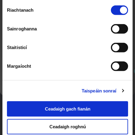
Roghnú
Riachtanach
Toilithe
Sainroghanna
Gabh na Liathróidí
5:07
Scoth Sacair
Staitisticí
Margaíocht
SEOL AR AGHAIDH
Taispeáin sonraí
Ceadaigh gach fianán
Uimhreacha ag Eitilt
5:39
Scoth Sacair
Ceadaigh roghnú