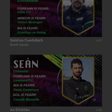
Goid an Cumhdach
4:57
Scoth Sacair
An Dúshlán
4:06