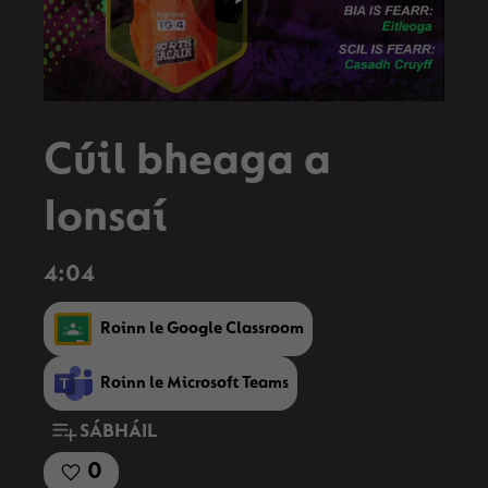
Play
Video
Cúil bheaga a
Ionsaí
4:04
Roinn le Google Classroom
Roinn le Microsoft Teams
SÁBHÁIL
0