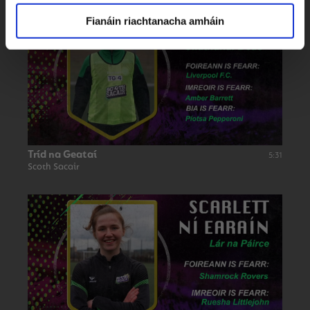
Fianáin riachtanacha amháin
Tríd na Geataí
5:31
Scoth Sacair