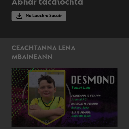
Ábhar tacaíochta
Na Laochra Sacair
CEACHTANNA LENA
MBAINEANN