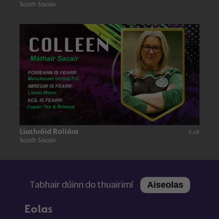
Scoth Sacair
Liathróid Rollóra
3:48
Scoth Sacair
Tabhair dúinn do thuairimí
Aiseolas
Eolas