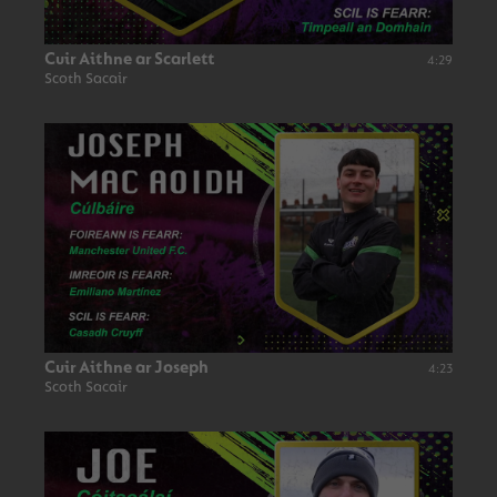
Cuir Aithne ar Scarlett
4:29
Scoth Sacair
Cuir Aithne ar Joseph
4:23
Scoth Sacair