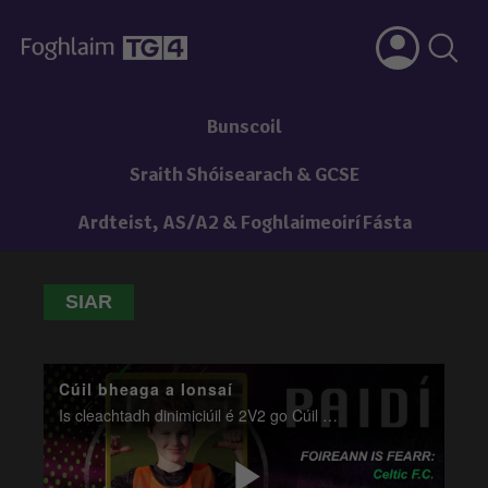
Bunscoil
Sraith Shóisearach & GCSE
Ardteist, AS/A2 & Foghlaimeoirí Fásta
SIAR
Cúil bheaga a Ionsaí
Is cleachtadh dinimiciúil é 2V2 go Cúil Bheaga a Ionsaí ina dtéann beirt imreoirí le chéile le hionsaí a dhéanamh ar bheirt chosantóirí, agus é mar aidhm acu scóráil i gcúil bheaga.