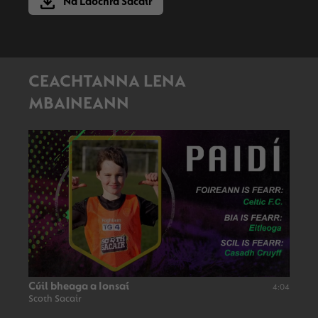
Na Laochra Sacair
CEACHTANNA LENA
MBAINEANN
Cúil bheaga a Ionsaí
4:04
Scoth Sacair