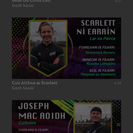
Glan Do Chlós Cúil
4:21
Scoth Sacair
Cuir Aithne ar Scarlett
4:29
Scoth Sacair