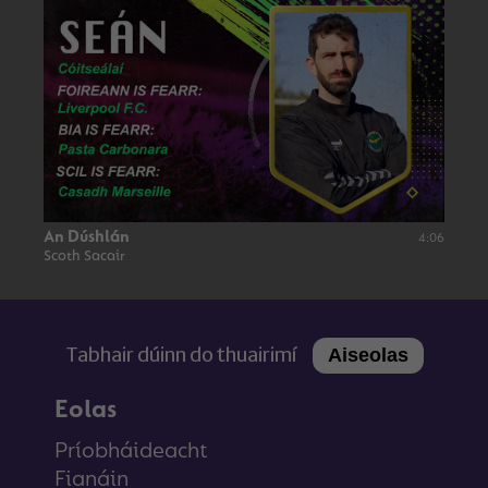
An Dúshlán
4:06
Scoth Sacair
Tabhair dúinn do thuairimí
Aiseolas
Eolas
Príobháideacht
Fianáin