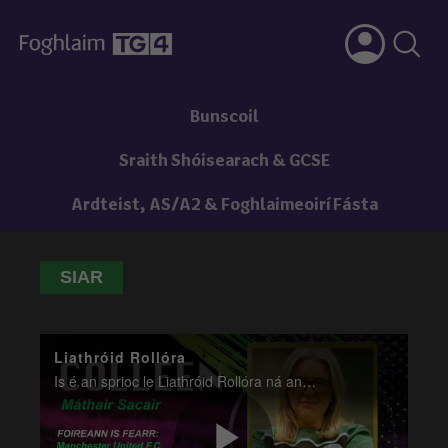
Bunscoil
Sraith Shóisearach & GCSE
Ardteist, AS/A2 & Foghlaimeoirí Fásta
SIAR
Liathróid Rollóra
Is é an sprioc le Liathróid Rollóra ná an liathróid a choinneáil ag bogadh agus faoi smacht agus tú ag dul tríd an ghreille.