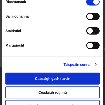
Riachtanach
Toilithe
Gabh na Liathróidí
5:07
Sainroghanna
Scoth Sacair
Staitisticí
Margaíocht
SEOL AR AGHAIDH
Taispeáin sonraí
Ceadaigh gach fianán
Uimhreacha ag Eitilt
5:39
Scoth Sacair
Ceadaigh roghnú