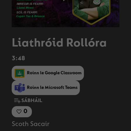
Play
Video
Liathróid Rollóra
3:48
Roinn le Google Classroom
Roinn le Microsoft Teams
SÁBHÁIL
0
Scoth Sacair