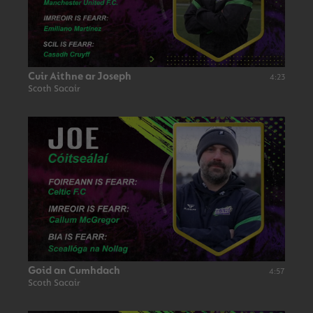
Cuir Aithne ar Joseph
4:23
Scoth Sacair
Goid an Cumhdach
4:57
Scoth Sacair