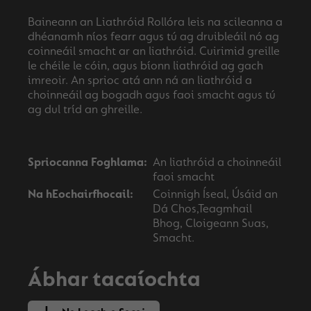
Baineann an Liathróid Rollóra leis na scileanna a
dhéanamh níos fearr agus tú ag druibleáil nó ag
coinneáil smacht ar an liathróid. Cuirimid greille
le chéile le cóin, agus bíonn liathróid ag gach
imreoir. An sprioc atá ann ná an liathróid a
choinneáil ag bogadh agus faoi smacht agus tú
ag dul tríd an ghreille.
Spriocanna Foghlama:
An liathróid a choinneáil
faoi smacht
Na hEochairfhocail:
Coinnigh Íseal, Úsáid an
Dá Chos,Teagmhail
Bhog, Cloigeann Suas,
Smacht.
Ábhar tacaíochta