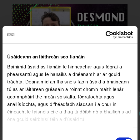
Úsáideann an láithreán seo fianáin
Bainimid úsáid as fianáin le hinneachar agus fógraí a
Druibleáil Faoi Chuach
phearsantú agus le hanailís a dhéanamh ar ár gcuid
5:14
Scoth Sacair
tráchta. Déanaimid an fhaisnéis faoin úsáid a bhaineann
tú as ár láithreán gréasáin a roinnt chomh maith lenár
gcomhpháirtithe meán sóisialta, fógraíochta agus
Nuachtlitir
anailísíochta, agus d’fhéadfadh siadsan í a chur in
éineacht le faisnéis eile a thug tú dóibh nó a bhailigh siad
óna gcuid seirbhísí féin a d'úsáid tú.
Cláraigh chun ár nuachtlitir a fháil le go mbeidh fios
agat faoi ábhar nua a chuirtear lenár suíomh.
Roghnú