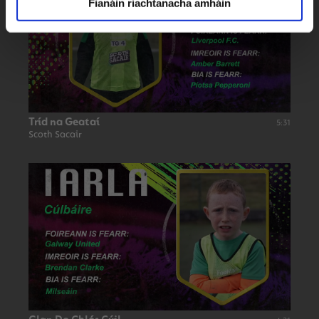
Fianáin riachtanacha amháin
Tríd na Geataí
5:31
Scoth Sacair