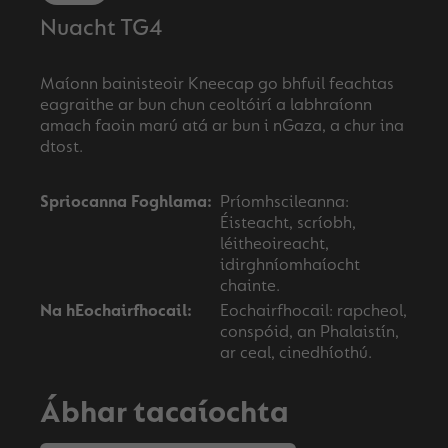
Nuacht TG4
Maíonn bainisteoir Kneecap go bhfuil feachtas
eagraithe ar bun chun ceoltóirí a labhraíonn
amach faoin marú atá ar bun i nGaza, a chur ina
Spriocanna Foghlama:
Príomhscileanna:
Éisteacht, scríobh,
léitheoireacht,
idirghníomhaíocht
chainte.
Na hEochairfhocail:
Eochairfhocail: rapcheol,
conspóid, an Phalaistín,
ar ceal, cinedhíothú.
Ábhar tacaíochta