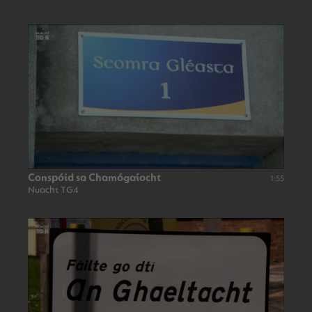
Conspóid sa Chamógaíocht
1:55
Nuacht TG4