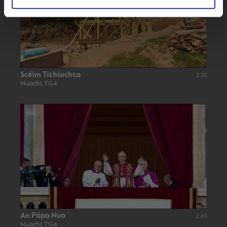
Scéim Tithíochta
2:25
Nuacht TG4
An Pápa Nua
2:43
Nuacht TG4