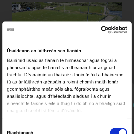
Úsáideann an láithreán seo fianáin
Bainimid úsáid as fianáin le hinneachar agus fógraí a
phearsantú agus le hanailís a dhéanamh ar ár gcuid
Seastán Úr
3:14
tráchta. Déanaimid an fhaisnéis faoin úsáid a bhaineann
tú as ár láithreán gréasáin a roinnt chomh maith lenár
gcomhpháirtithe meán sóisialta, fógraíochta agus
Nuachtlitir
anailísíochta, agus d’fhéadfadh siadsan í a chur in
éineacht le faisnéis eile a thug tú dóibh nó a bhailigh siad
óna gcuid seirbhísí féin a d'úsáid tú.
Cláraigh chun ár nuachtlitir a fháil le go mbeidh fios
agat faoi ábhar nua a chuirtear lenár suíomh.
Roghnú
Riachtanach
Toilithe