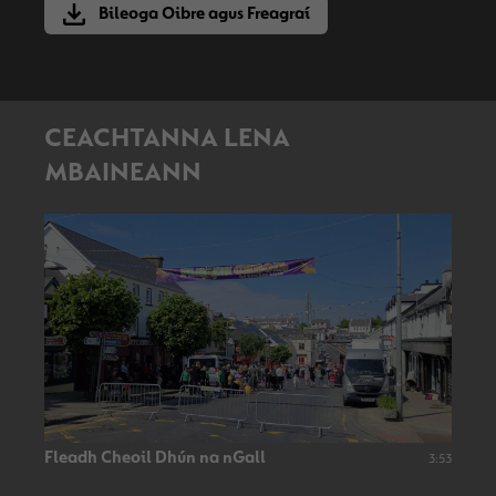
Bileoga Oibre agus Freagraí
CEACHTANNA LENA
MBAINEANN
Fleadh Cheoil Dhún na nGall
3:53