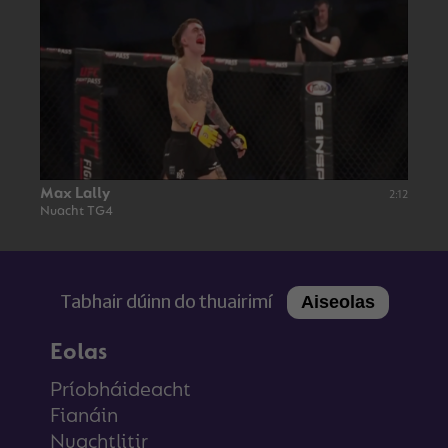
Max Lally
2:12
Nuacht TG4
Tabhair dúinn do thuairimí
Aiseolas
Eolas
Príobháideacht
Fianáin
Nuachtlitir