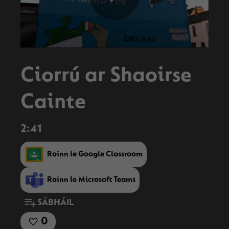
Play
Video
Ciorrú ar Shaoirse
Cainte
2:41
Roinn le Google Classroom
Roinn le Microsoft Teams
SÁBHÁIL
0