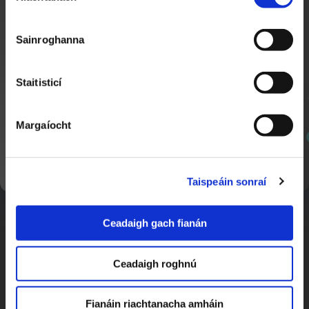
Comhthionól Ginearálta an FAI
2:30
Sainroghanna
Nuacht TG4
Staitisticí
Margaíocht
SEOL AR AGHAIDH
Taispeáin sonraí
Bóthar Chois Fharraige
2:50
Ceadaigh gach fianán
Nuacht TG4
Ceadaigh roghnú
Fianáin riachtanacha amháin