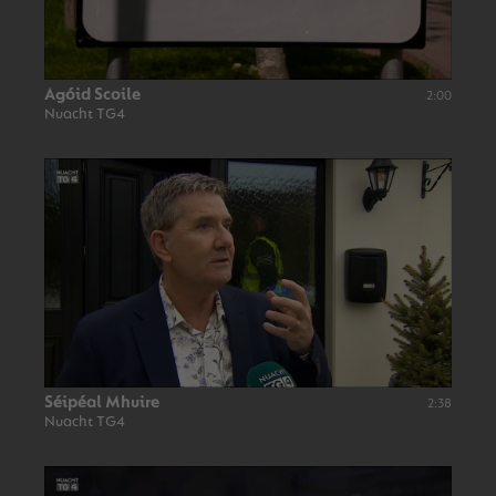
Agóid Scoile
2:00
Nuacht TG4
Séipéal Mhuire
2:38
Nuacht TG4