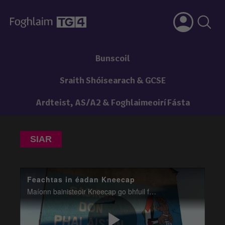
Bunscoil
Sraith Shóisearach & GCSE
Ardteist, AS/A2 & Foghlaimeoirí Fásta
SIAR
Feachtas in éadan Kneecap
Maíonn bainisteoir Kneecap go bhfuil feachtas eagraithe ar bun chun ceoltóirí a labhraíonn amach faoin marú atá ar bun i nGaza, a chur ina dtost.