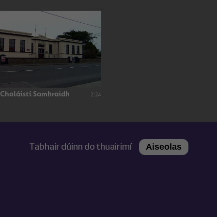
 Choláistí Samhraidh
2:24
Tabhair dúinn do thuairimí
Aiseolas