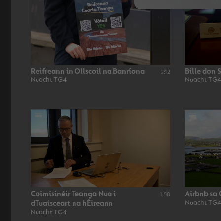
Reifreann in Ollscoil na Banríona
Bille don 
2:12
Nuacht TG4
Nuacht TG4
Coimisinéir Teanga Nua i
Airbnb sa
1:58
dTuaisceart na hÉireann
Nuacht TG4
Nuacht TG4