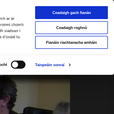
Ceadaigh gach fianán
amh ar ár
a roinnt chomh
2 & Foghlaimeoirí Fásta
Ceadaigh roghnú
dh siadsan í
a d'úsáid tú.
Fianáin riachtanacha amháin
ocht
Taispeáin sonraí
Deir ionad altranais i nDún na nGall gur mór an spreagadh a thugann ceol agus comhrá i nGaeilge d'intinn na ndaoine scothaosta atá faoina gcúram.