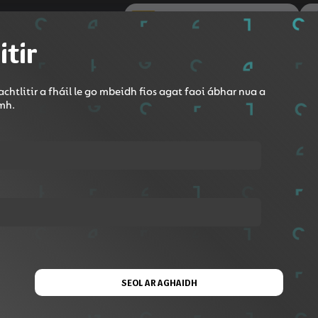
Roinn le Google Classroom
itir
chtlitir a fháil le go mbeidh fios agat faoi ábhar nua a
omh.
SEOL AR AGHAIDH