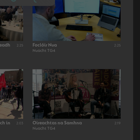
neadh
Foclóir Nua
2:25
2:25
Nuacht TG4
ch in
Oireachtas na Samhna
2:03
2:19
Nuacht TG4