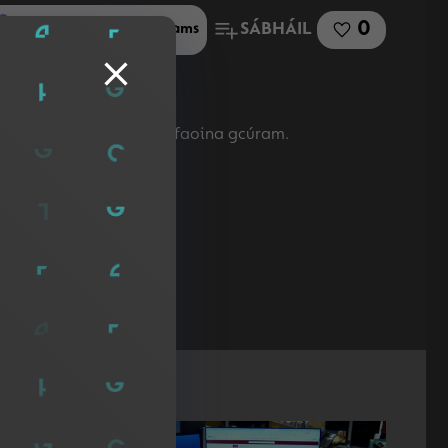
0
SÁBHÁIL
Roinn le Microsoft Teams