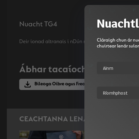
Nuachtl
Nuacht TG4
Cláraigh chun ár nua
chuirtear lenár suí
Ábhar tacaíochta
Bileoga Oibre agus Freagraí
CEACHTANNA LENA MBAINEANN