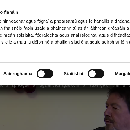
o fianáin
le hinneachar agus fógraí a phearsantú agus le hanailís a dhéan
n fhaisnéis faoin úsáid a bhaineann tú as ár láithreán gréasáin 
h Shóisearach & GCSE
Ardteist, AS/A
e meán sóisialta, fógraíochta agus anailísíochta, agus d’fhéadfa
is eile a thug tú dóibh nó a bhailigh siad óna gcuid seirbhísí féin 
Sainroghanna
Staitisticí
Margaí
áin