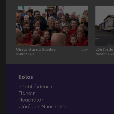
Oireachtas na Gaeilge
Lóistín do
2:09
Nuacht TG4
Nuacht TG4
Eolas
Príobháideacht
Fianáin
Nuachtlitir
Clárú don Nuachtlitir