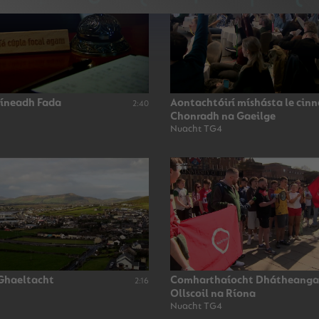
Síneadh Fada
Aontachtóirí míshásta le cin
2:40
Chonradh na Gaeilge
Nuacht TG4
 Ghaeltacht
Comharthaíocht Dhátheanga
2:16
Ollscoil na Ríona
Nuacht TG4