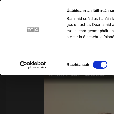
Úsáideann an láithreán se
Bainimid úsáid as fianáin 
gcuid tráchta. Déanaimid a
Bunscoil
Srait
maith lenár gcomhpháirtith
a chur in éineacht le faisné
SIAR
Roghnú
Riachtanach
Toilithe
Teach Altranais Naomh Adhamhn