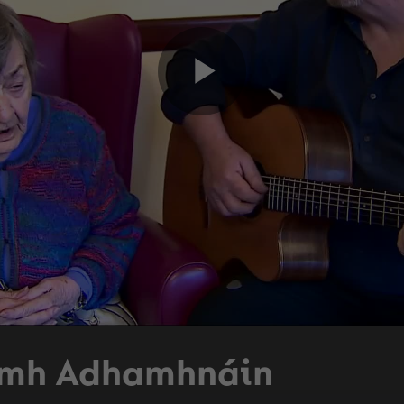
Play
Video
aomh Adhamhnáin