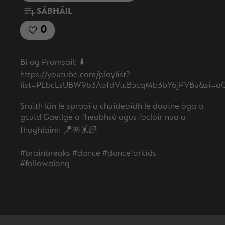
SÁBHÁIL
0
Bí ag Pramsáil! ⬇️
https://youtube.com/playlist?
list=PLbcLsUBW9b3AofdVtcB5cqMb3bY6jPVBu&si=
Sraith lán le spraoi a chuideoidh le daoine óga a
gcuid Gaeilge a fheabhsú agus foclóir nua a
fhoghlaim! 🪁🪅🤸🏻
#brainbreaks #dance #danceforkids