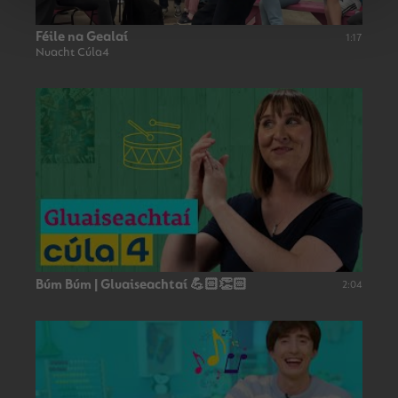
Féile na Gealaí
1:17
Nuacht Cúla4
Búm Búm | Gluaiseachtaí 💪🏻👏🏻
2:04