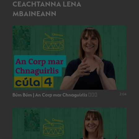
CEACHTANNA LENA
MBAINEANN
2:04
Búm Búm | An Corp mar Chnaguirlis 👂🏻🥁