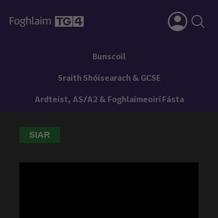
Bunscoil
Sraith Shóisearach & GCSE
Ardteist, AS/A2 & Foghlaimeoirí Fásta
SIAR