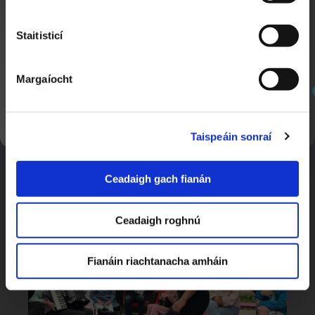
Staitisticí
Margaíocht
SEOL AR AGHAIDH
Taispeáin sonraí
Blitz Comórtas sa Staid Aviva
1:17
Nuacht Cúla 4
Ceadaigh gach fianán
Ceadaigh roghnú
Fianáin riachtanacha amháin