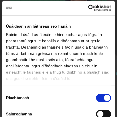
Úsáideann an láithreán seo fianáin
Búm Búm | Rithim Samba 🪇
2:04
Bainimid úsáid as fianáin le hinneachar agus fógraí a
phearsantú agus le hanailís a dhéanamh ar ár gcuid
tráchta. Déanaimid an fhaisnéis faoin úsáid a bhaineann
tú as ár láithreán gréasáin a roinnt chomh maith lenár
gcomhpháirtithe meán sóisialta, fógraíochta agus
Nuachtlitir
anailísíochta, agus d’fhéadfadh siadsan í a chur in
éineacht le faisnéis eile a thug tú dóibh nó a bhailigh siad
óna gcuid seirbhísí féin a d'úsáid tú.
Cláraigh chun ár nuachtlitir a fháil le go mbeidh fios
agat faoi ábhar nua a chuirtear lenár suíomh.
Roghnú
Riachtanach
Toilithe
Seachtain Scútáil ar Scoil
1:31
Nuacht Cúla 4
Sainroghanna