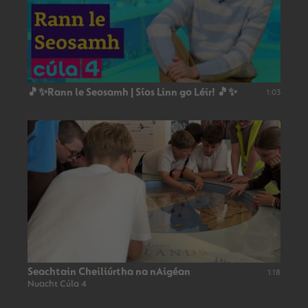
🎵✨Rann le Seosamh | Síos Linn go Léir! 🎵✨
1:03
Seachtain Cheiliúrtha na nAigéan
1:18
Nuacht Cúla 4