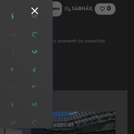
0
SÁBHÁIL
Roinn le Microsoft Teams
óg dúinn; Seach sicín ina seasamh sa sneachta