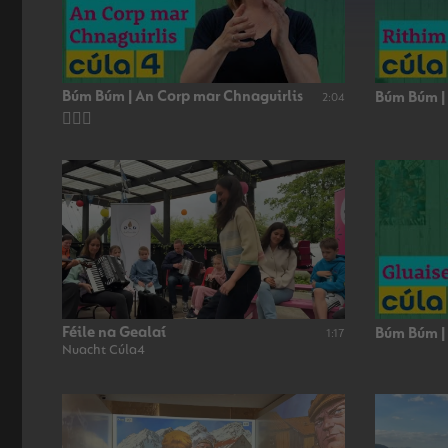
Búm Búm | An Corp mar Chnaguirlis
Búm Búm |
2:04
👂🏻🥁
Féile na Gealaí
Búm Búm |
1:17
Nuacht Cúla4