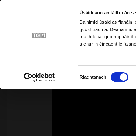
Úsáideann an láithreán se
Bainimid úsáid as fianáin 
gcuid tráchta. Déanaimid a
Bunscoil
Srait
maith lenár gcomhpháirtith
a chur in éineacht le faisné
SIAR
Roghnú
Riachtanach
Toilithe