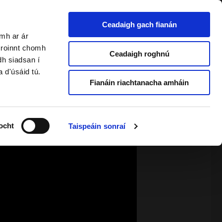
Ceadaigh gach fianán
amh ar ár
a roinnt chomh
2 & Foghlaimeoirí Fásta
Ceadaigh roghnú
dh siadsan í
a d'úsáid tú.
Fianáin riachtanacha amháin
ocht
Taispeáin sonraí