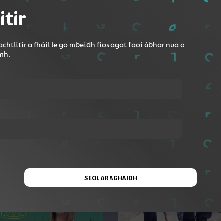
itir
Roinn le Google Classroom
chtlitir a fháil le go mbeidh fios agat faoi ábhar nua a
omh.
speáint dúinn céard is rabhlóg ann. Múineann sé dhá rabhl
SEOL AR AGHAIDH