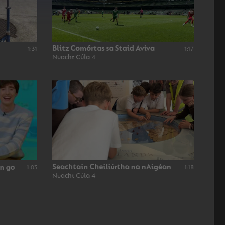
Blitz Comórtas sa Staid Aviva
1:31
1:17
Nuacht Cúla 4
Seachtain Cheiliúrtha na nAigéan
nn go
1:03
1:18
Nuacht Cúla 4