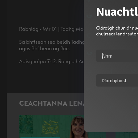
Nuachtl
Cláraigh chun ár nua
Rabhlóg - Mír 01 | Tadhg Mac Dhonnagáin |
chuirtear lenár suí
Sa bhfíseán seo beidh Tadhg Mac Dhonnagáin ag tai
agus Bhí bean ag Joe.
CEACHTANNA LENA MBAINEANN