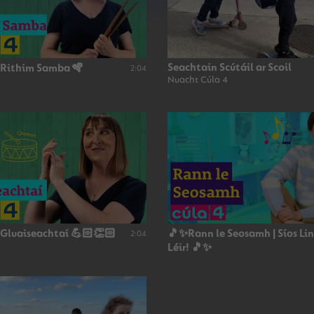
Seachtain Scútáil ar Scoil
 Rithim Samba 🪇
2:04
Nuacht Cúla 4
 Gluaiseachtaí 💪🏻👏🏻
🎵✨Rann le Seosamh | Síos Li
2:04
Léir! 🎵✨