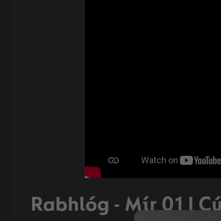
Rabhlóg - Mír 01 | Cú