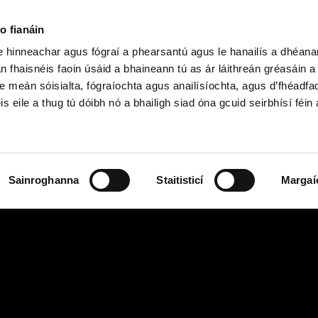
o fianáin
le hinneachar agus fógraí a phearsantú agus le hanailís a dhéan
n fhaisnéis faoin úsáid a bhaineann tú as ár láithreán gréasáin 
h Shóisearach & GCSE
Ardteist, AS/A
e meán sóisialta, fógraíochta agus anailísíochta, agus d’fhéadfa
is eile a thug tú dóibh nó a bhailigh siad óna gcuid seirbhísí féin 
Sainroghanna
Staitisticí
Margaí