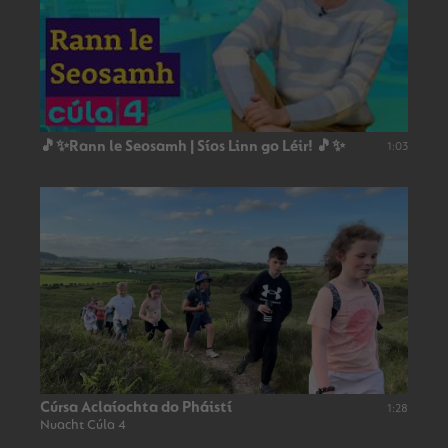
🎵✨Rann le Seosamh | Síos Linn go Léir! 🎵✨
1:03
Cúrsa Aclaíochta do Pháistí
1:28
Nuacht Cúla 4