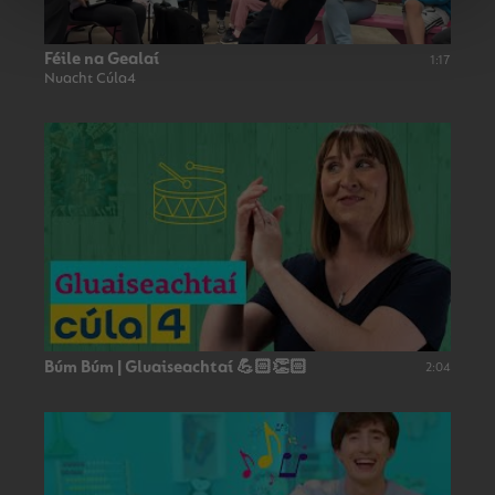
Féile na Gealaí
1:17
Nuacht Cúla4
Búm Búm | Gluaiseachtaí 💪🏻👏🏻
2:04