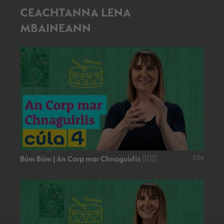
CEACHTANNA LENA
MBAINEANN
2:04
Búm Búm | An Corp mar Chnaguirlis 👂🏻🥁