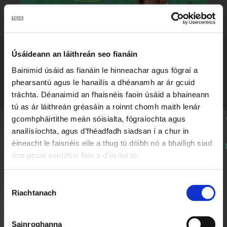
Úsáideann an láithreán seo fianáin
Búm Búm | Rithim Samba 🪇
2:04
Bainimid úsáid as fianáin le hinneachar agus fógraí a
phearsantú agus le hanailís a dhéanamh ar ár gcuid
tráchta. Déanaimid an fhaisnéis faoin úsáid a bhaineann
tú as ár láithreán gréasáin a roinnt chomh maith lenár
gcomhpháirtithe meán sóisialta, fógraíochta agus
Nuachtlitir
anailísíochta, agus d’fhéadfadh siadsan í a chur in
éineacht le faisnéis eile a thug tú dóibh nó a bhailigh siad
óna gcuid seirbhísí féin a d'úsáid tú.
Cláraigh chun ár nuachtlitir a fháil le go mbeidh fios
agat faoi ábhar nua a chuirtear lenár suíomh.
Roghnú
Riachtanach
Toilithe
Seachtain Scútáil ar Scoil
1:31
Nuacht Cúla 4
Sainroghanna