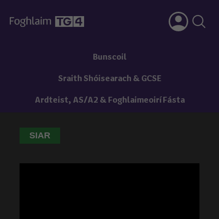
Bunscoil
Sraith Shóisearach & GCSE
Ardteist, AS/A2 & Foghlaimeoirí Fásta
SIAR