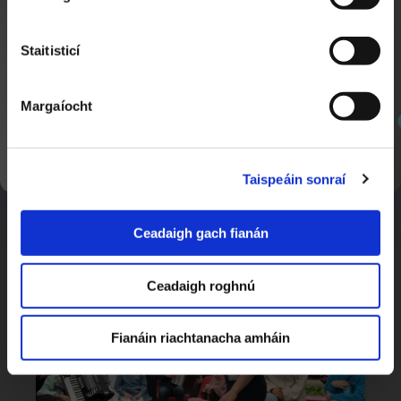
Staitisticí
Margaíocht
SEOL AR AGHAIDH
Taispeáin sonraí
Blitz Comórtas sa Staid Aviva
1:17
Nuacht Cúla 4
Ceadaigh gach fianán
Ceadaigh roghnú
Fianáin riachtanacha amháin