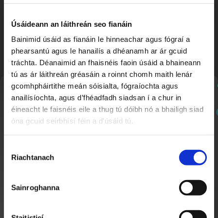
Búm Búm | Rithim Samba 🪇
2:04
Úsáideann an láithreán seo fianáin
Bainimid úsáid as fianáin le hinneachar agus fógraí a
phearsantú agus le hanailís a dhéanamh ar ár gcuid
tráchta. Déanaimid an fhaisnéis faoin úsáid a bhaineann
tú as ár láithreán gréasáin a roinnt chomh maith lenár
gcomhpháirtithe meán sóisialta, fógraíochta agus
Nuachtlitir
anailísíochta, agus d’fhéadfadh siadsan í a chur in
éineacht le faisnéis eile a thug tú dóibh nó a bhailigh siad
óna gcuid seirbhísí féin a d'úsáid tú.
Cláraigh chun ár nuachtlitir a fháil le go mbeidh fios
Seachtain Scútáil ar Scoil
1:31
agat faoi ábhar nua a chuirtear lenár suíomh.
Nuacht Cúla 4
Roghnú
Riachtanach
Toilithe
Sainroghanna
Staitisticí