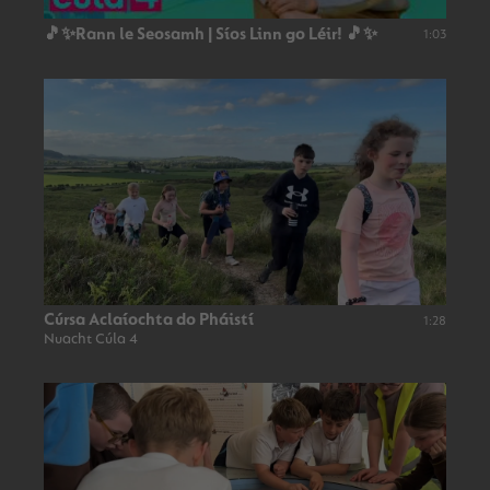
🎵✨Rann le Seosamh | Síos Linn go Léir! 🎵✨
1:03
Cúrsa Aclaíochta do Pháistí
1:28
Nuacht Cúla 4