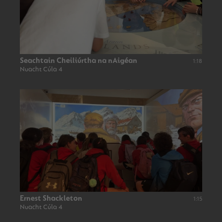
Seachtain Cheiliúrtha na nAigéan
1:18
Nuacht Cúla 4
Ernest Shackleton
1:15
Nuacht Cúla 4