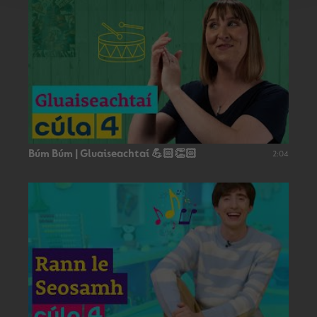
Búm Búm | Gluaiseachtaí 💪🏻👏🏻
2:04