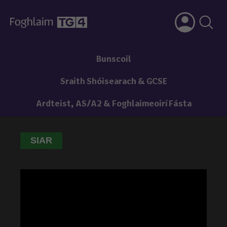
Bunscoil
Sraith Shóisearach & GCSE
Ardteist, AS/A2 & Foghlaimeoirí Fásta
SIAR