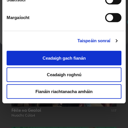
Margaíocht
SEOL AR AGHAIDH
Blitz Comórtas sa Staid Aviva
1:17
Nuacht Cúla 4
Taispeáin sonraí
Ceadaigh gach fianán
Ceadaigh roghnú
Fianáin riachtanacha amháin
Féile na Gealaí
1:17
Nuacht Cúla4