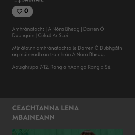
SÁBHÁIL
0
Amhránaíocht | A Nóra Bheag | Darren Ó
Dubhgáin | Cúla4 Ar Scoil
Mír álainn amhránaíochta le Darren Ó Dubhgáin
ag múineadh an t-amhrán A Nóra Bheag.
CEACHTANNA LENA
MBAINEANN