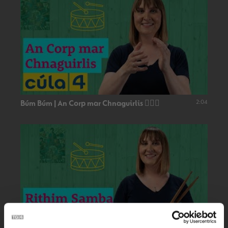
2:04
Búm Búm | An Corp mar Chnaguirlis 👂🏻🥁