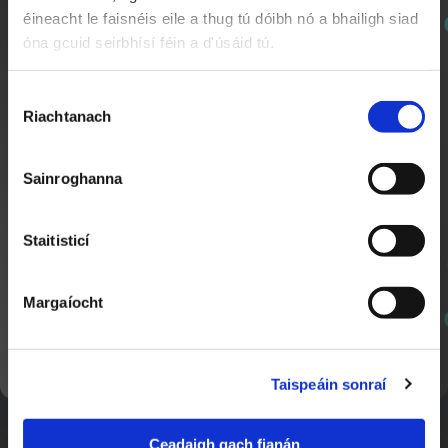
Nuachtlitir
éineacht le faisnéis eile a thug tú dóibh nó a bhailigh siad
óna gcuid seirbhísí féin a d'úsáid tú.
Búm Búm | Rithim Samba 🪇
2:04
Cláraigh chun ár nuachtlitir a fháil le go mbeidh fios
agat faoi ábhar nua a chuirtear lenár suíomh.
Roghnú
Riachtanach
Toilithe
Sainroghanna
Staitisticí
Margaíocht
Seachtain Scútáil ar Scoil
1:31
SEOL AR AGHAIDH
Nuacht Cúla 4
Taispeáin sonraí
Ceadaigh gach fianán