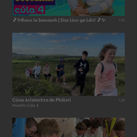
🎵✨Rann le Seosamh | Síos Linn go Léir! 🎵✨
1:03
Cúrsa Aclaíochta do Pháistí
1:28
Nuacht Cúla 4