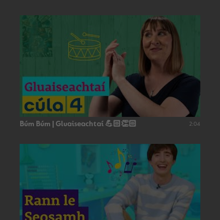
Búm Búm | Gluaiseachtaí 💪🏻👏🏻
2:04