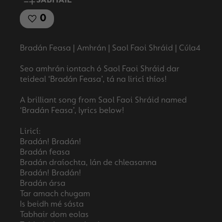
SÁBHÁIL
0
Bradán Feasa | Amhrán | Saol Faoi Shráid | Cúla4
Seo amhrán iontach ó Saol Faoi Shráid dar
teideal ‘Bradán Feasa’, tá na liricí thíos!
A brilliant song from Saol Faoi Shráid named
‘Bradán Feasa’, lyrics below!
Liricí:
Bradán! Bradán!
Bradán feasa
Bradán draíochta, lán de chleasanna
Bradán! Bradán!
Bradán ársa
Tar amach chugam
Is beidh mé sásta
Tabhair dom eolas