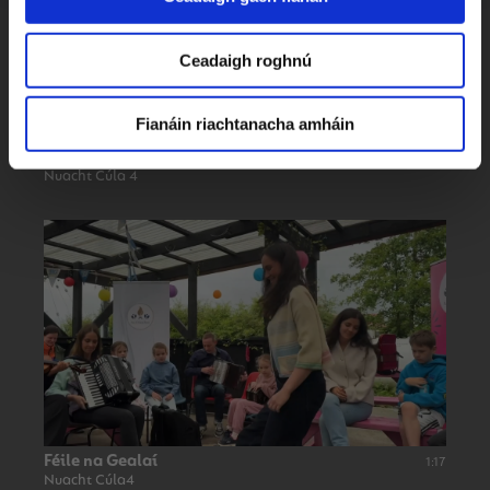
Ceadaigh roghnú
Fianáin riachtanacha amháin
Blitz Comórtas sa Staid Aviva
1:17
Nuacht Cúla 4
Féile na Gealaí
1:17
Nuacht Cúla4