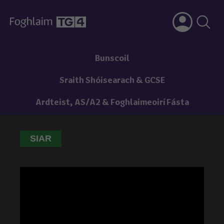
Bunscoil
Sraith Shóisearach & GCSE
Ardteist, AS/A2 & Foghlaimeoirí Fásta
SIAR