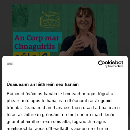
2:04
Búm Búm | An Corp mar Chnaguirlis 👂🏻🥁
Úsáideann an láithreán seo fianáin
Bainimid úsáid as fianáin le hinneachar agus fógraí a
phearsantú agus le hanailís a dhéanamh ar ár gcuid
tráchta. Déanaimid an fhaisnéis faoin úsáid a bhaineann
tú as ár láithreán gréasáin a roinnt chomh maith lenár
gcomhpháirtithe meán sóisialta, fógraíochta agus
anailísíochta, agus d’fhéadfadh siadsan í a chur in