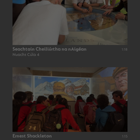
Seachtain Cheiliúrtha na nAigéan
1:18
Nuacht Cúla 4
Ernest Shackleton
1:15