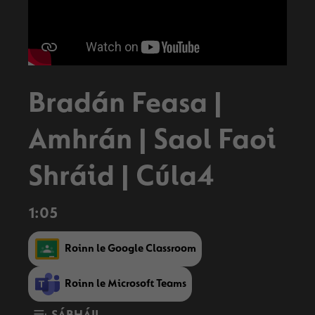
Bradán Feasa |
Amhrán | Saol Faoi
Shráid | Cúla4
1:05
Roinn le Google Classroom
Roinn le Microsoft Teams