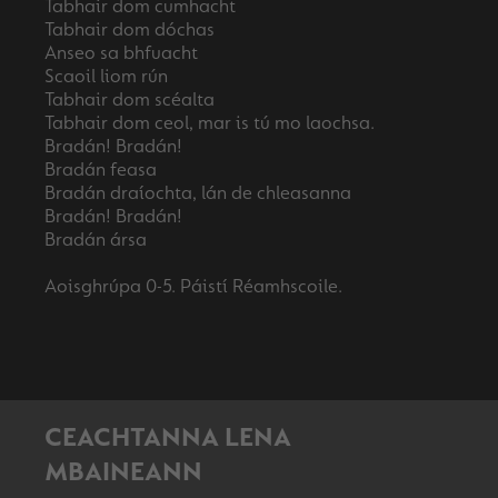
Tabhair dom cumhacht
Tabhair dom dóchas
Anseo sa bhfuacht
Scaoil liom rún
Tabhair dom scéalta
Tabhair dom ceol, mar is tú mo laochsa.
Bradán! Bradán!
Bradán feasa
Bradán draíochta, lán de chleasanna
Bradán! Bradán!
Bradán ársa
CEACHTANNA LENA
MBAINEANN