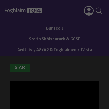
Bunscoil
Sraith Shóisearach & GCSE
Ardteist, AS/A2 & Foghlaimeoirí Fásta
SIAR