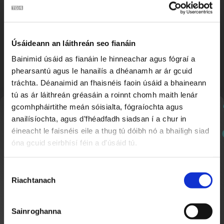
Úsáideann an láithreán seo fianáin
Búm Búm | Rithim Samba 🪇
2:04
Bainimid úsáid as fianáin le hinneachar agus fógraí a
phearsantú agus le hanailís a dhéanamh ar ár gcuid
tráchta. Déanaimid an fhaisnéis faoin úsáid a bhaineann
tú as ár láithreán gréasáin a roinnt chomh maith lenár
gcomhpháirtithe meán sóisialta, fógraíochta agus
Nuachtlitir
anailísíochta, agus d’fhéadfadh siadsan í a chur in
éineacht le faisnéis eile a thug tú dóibh nó a bhailigh siad
óna gcuid seirbhísí féin a d'úsáid tú.
Cláraigh chun ár nuachtlitir a fháil le go mbeidh fios
agat faoi ábhar nua a chuirtear lenár suíomh.
Roghnú
Seachtain Scútáil ar Scoil
1:31
Riachtanach
Toilithe
Nuacht Cúla 4
Sainroghanna