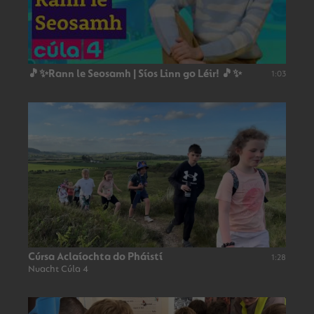
🎵✨Rann le Seosamh | Síos Linn go Léir! 🎵✨
1:03
Cúrsa Aclaíochta do Pháistí
1:28
Nuacht Cúla 4