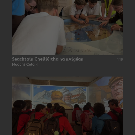
Seachtain Cheiliúrtha na nAigéan
1:18
Nuacht Cúla 4