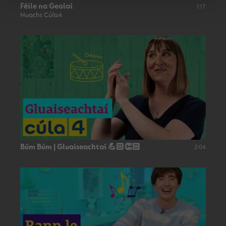
Féile na Gealaí
1:17
Nuacht Cúla4
Búm Búm | Gluaiseachtaí 💪🏻👏🏻
2:04