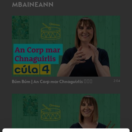
MBAINEANN
2:04
Búm Búm | An Corp mar Chnaguirlis 👂🏻🥁