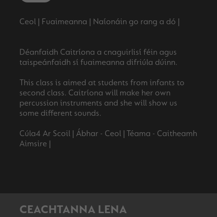
Ceol | Fuaimeanna | Naíonáin go rang a dó |
Déanfaidh Caitríona a cnaguirlisí féin agus
taispeánfaidh sí fuaimeanna difriúla dúinn.
This class is aimed at students from infants to
second class. Caitríona will make her own
percussion instruments and she will show us
some different sounds.
Cúla4 Ar Scoil | Ábhar - Ceol | Téama - Caitheamh
CEACHTANNA LENA