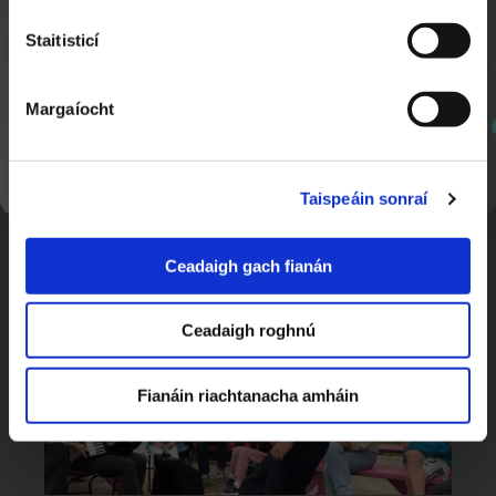
Staitisticí
Margaíocht
SEOL AR AGHAIDH
Taispeáin sonraí
Blitz Comórtas sa Staid Aviva
1:17
Nuacht Cúla 4
Ceadaigh gach fianán
Ceadaigh roghnú
Fianáin riachtanacha amháin