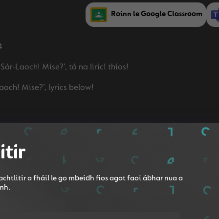
Roinn le Google Classroom
4
ár-Laoch! Mise?’, tá na liricí thíos!
och! Mise?’, lyrics below!
itir
chtlitir a fháil le go mbeidh fios agat faoi ábhar nua a
omh.