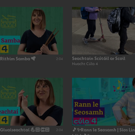
Seachtain Scútáil ar Scoil
 Rithim Samba 🪇
2:04
Nuacht Cúla 4
 Gluaiseachtaí 💪🏻👏🏻
🎵✨Rann le Seosamh | Síos Li
2:04