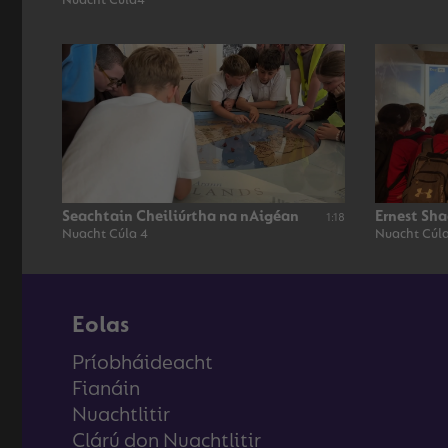
Nuacht Cúla4
Seachtain Cheiliúrtha na nAigéan
Ernest Sh
1:18
Nuacht Cúla 4
Nuacht Cúla
Eolas
Príobháideacht
Fianáin
Nuachtlitir
Clárú don Nuachtlitir