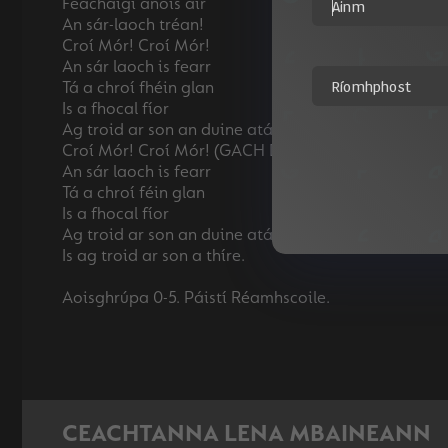
Féachaigí anois air
An sár-laoch tréan!
Croí Mór! Croí Mór!
An sár laoch is fearr
Tá a chroí fhéin glan
Is a fhocal fíor
Ag troid ar son an duine atá lag
Croí Mór! Croí Mór! (GACH DUINE)
An sár laoch is fearr
Tá a chroí féin glan
Is a fhocal fíor
Ag troid ar son an duine atá lag
Is ag troid ar son a thíre.
CEACHTANNA LENA MBAINEANN