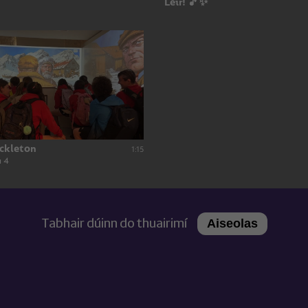
Léir! 🎵✨
ackleton
1:15
 4
Tabhair dúinn do thuairimí
Aiseolas