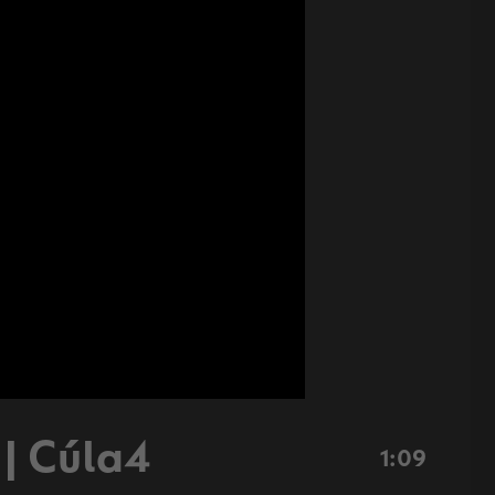
 | Cúla4
1:09