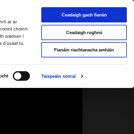
Ceadaigh gach fianán
amh ar ár
a roinnt chomh
2 & Foghlaimeoirí Fásta
Ceadaigh roghnú
dh siadsan í
a d'úsáid tú.
Fianáin riachtanacha amháin
ocht
Taispeáin sonraí