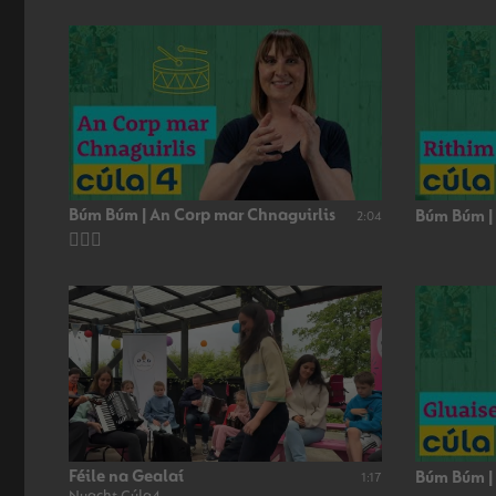
Búm Búm | An Corp mar Chnaguirlis
Búm Búm |
2:04
👂🏻🥁
Féile na Gealaí
Búm Búm |
1:17