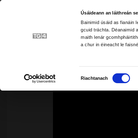
Úsáideann an láithreán se
Bainimid úsáid as fianáin 
gcuid tráchta. Déanaimid a
Bunscoil
Srait
maith lenár gcomhpháirtith
a chur in éineacht le faisné
SIAR
Roghnú
Riachtanach
Toilithe