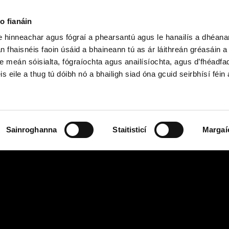
o fianáin
le hinneachar agus fógraí a phearsantú agus le hanailís a dhéan
n fhaisnéis faoin úsáid a bhaineann tú as ár láithreán gréasáin 
h Shóisearach & GCSE
Ardteist, AS/A
e meán sóisialta, fógraíochta agus anailísíochta, agus d’fhéadfa
is eile a thug tú dóibh nó a bhailigh siad óna gcuid seirbhísí féin 
Sainroghanna
Staitisticí
Margaí