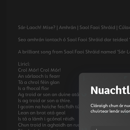
Sár-Laoch! Mise? | Amhrán | Saol Faoi Shráid | Cúla
Seo amhrán iontach ó Saol Faoi Shráid dar teideal ‘S
A brilliant song from Saol Faoi Shráid named ‘Sár-La
Liricí:
Croí Mór! Croí Mór!
An sárlaoch is fearr
Tá a chroí féin glan
Nuachtl
Is a fhocal fíor
Ag troid ar son an duine atá lag
Is ag troid ar son a thíre.
Cláraigh chun ár nua
I gcoim na hoíche feicfidh tú é
chuirtear lenár suí
Lean an brat atá geal
Is tá a lámh i gcónaí réidh
Chun troid in aghaidh an rud atá bréan