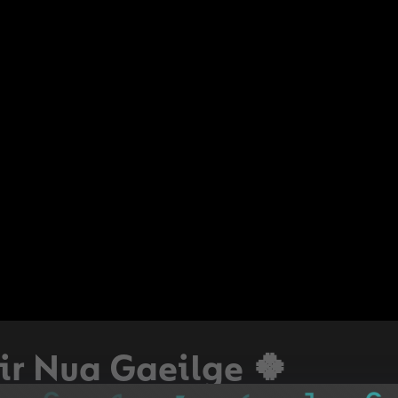
ir Nua Gaeilge 🍀