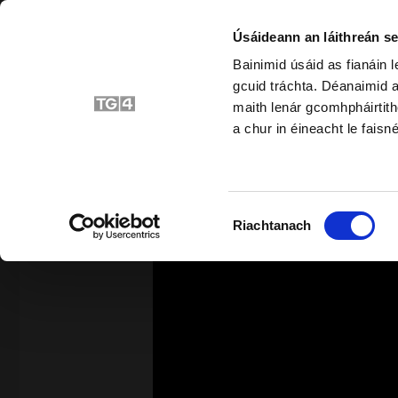
Úsáideann an láithreán se
Bainimid úsáid as fianáin 
gcuid tráchta. Déanaimid a
Bunscoil
Srait
maith lenár gcomhpháirtith
a chur in éineacht le faisné
SIAR
Roghnú
Riachtanach
Toilithe