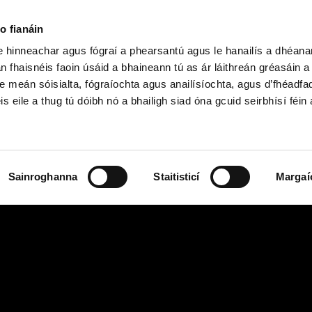
o fianáin
le hinneachar agus fógraí a phearsantú agus le hanailís a dhéan
n fhaisnéis faoin úsáid a bhaineann tú as ár láithreán gréasáin 
h Shóisearach & GCSE
Ardteist, AS/A
e meán sóisialta, fógraíochta agus anailísíochta, agus d’fhéadfa
is eile a thug tú dóibh nó a bhailigh siad óna gcuid seirbhísí féin 
Sainroghanna
Staitisticí
Margaí