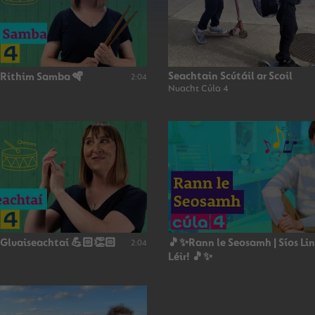
Seachtain Scútáil ar Scoil
 Rithim Samba 🪇
2:04
Nuacht Cúla 4
 Gluaiseachtaí 💪🏻👏🏻
🎵✨Rann le Seosamh | Síos Li
2:04
Léir! 🎵✨