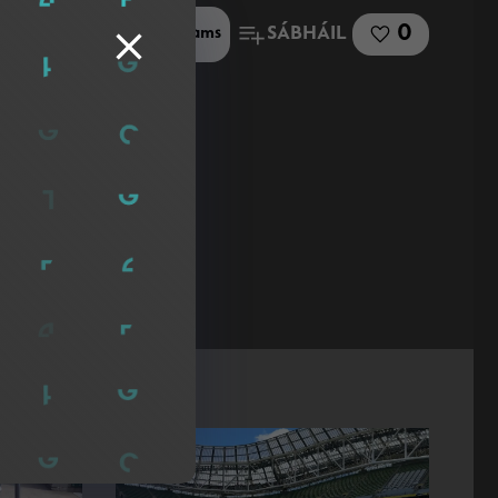
0
SÁBHÁIL
Roinn le Microsoft Teams
lge Gaeilge 🍀