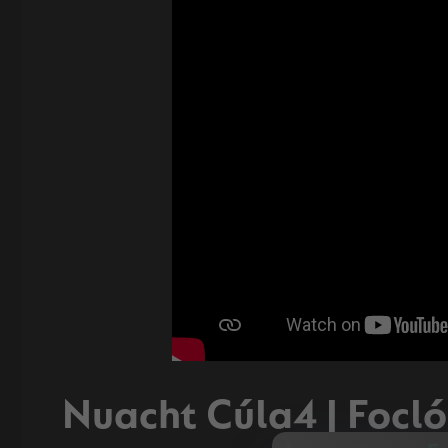
Nuacht Cúla4 | Focló