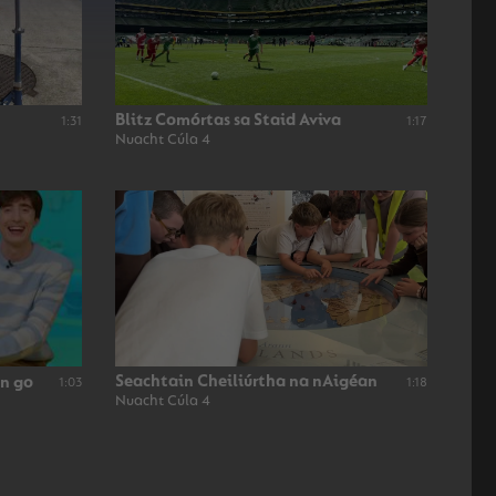
Blitz Comórtas sa Staid Aviva
1:31
1:17
Nuacht Cúla 4
Seachtain Cheiliúrtha na nAigéan
nn go
1:03
1:18
Nuacht Cúla 4