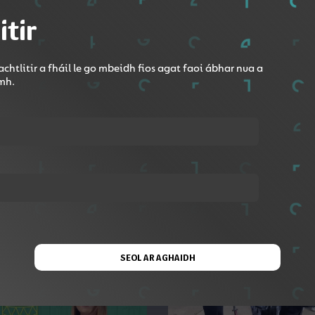
itir
Roinn le Google Classroom
clóir Nua Gaeilge a úsáid inné, an chéad mhórfhoclóir Gaei
chtlitir a fháil le go mbeidh fios agat faoi ábhar nua a
omh.
SEOL AR AGHAIDH