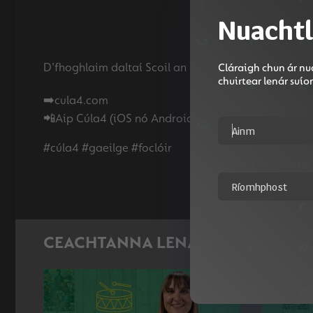
Nuachtl
D’fhoghlaim daltaí Scoil an Duinnínigh conas An Fo
Cláraigh chun ár nua
chuirtear lenár suí
➡️cula4.com
📲Aip Cúla4 (iOS nó Android)
CEACHTANNA LENA MBAINEANN