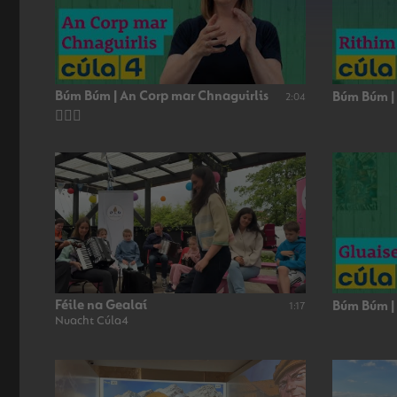
Búm Búm | An Corp mar Chnaguirlis
Búm Búm |
2:04
👂🏻🥁
Féile na Gealaí
Búm Búm |
1:17
Nuacht Cúla4