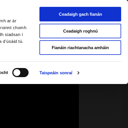
Ceadaigh gach fianán
amh ar ár
a roinnt chomh
2 & Foghlaimeoirí Fásta
Ceadaigh roghnú
dh siadsan í
a d'úsáid tú.
Fianáin riachtanacha amháin
ocht
Taispeáin sonraí