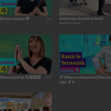
Seachtain Scútáil ar Scoil
 Rithim Samba 🪇
2:04
Nuacht Cúla 4
 Gluaiseachtaí 💪🏻👏🏻
🎵✨Rann le Seosamh | Síos Li
2:04
Léir! 🎵✨