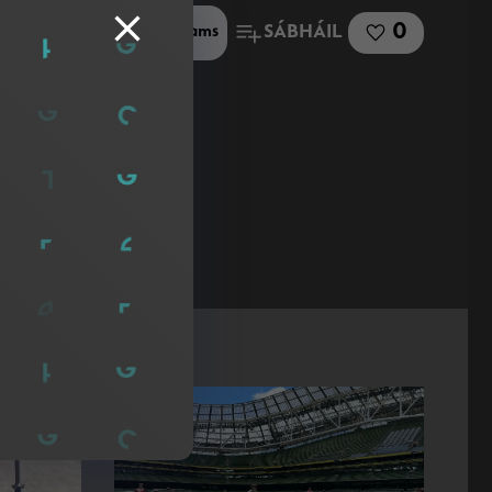
0
SÁBHÁIL
Roinn le Microsoft Teams