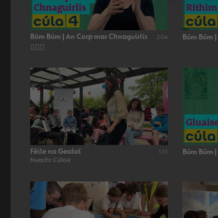
Búm Búm | An Corp mar Chnaguirlis
Búm Búm |
2:04
👂🏻🥁
Féile na Gealaí
Búm Búm |
1:17
Nuacht Cúla4