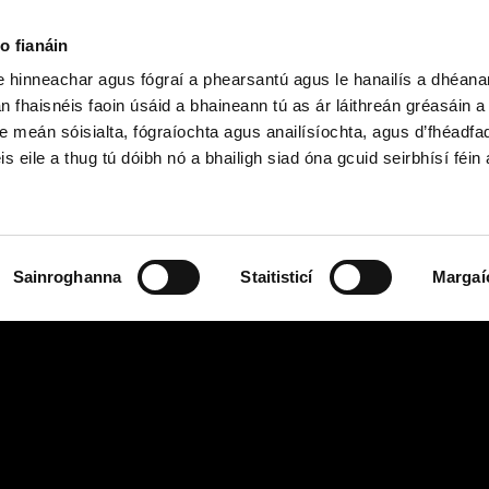
o fianáin
le hinneachar agus fógraí a phearsantú agus le hanailís a dhéan
n fhaisnéis faoin úsáid a bhaineann tú as ár láithreán gréasáin 
h Shóisearach & GCSE
Ardteist, AS/A
e meán sóisialta, fógraíochta agus anailísíochta, agus d’fhéadfa
is eile a thug tú dóibh nó a bhailigh siad óna gcuid seirbhísí féin 
Sainroghanna
Staitisticí
Margaí