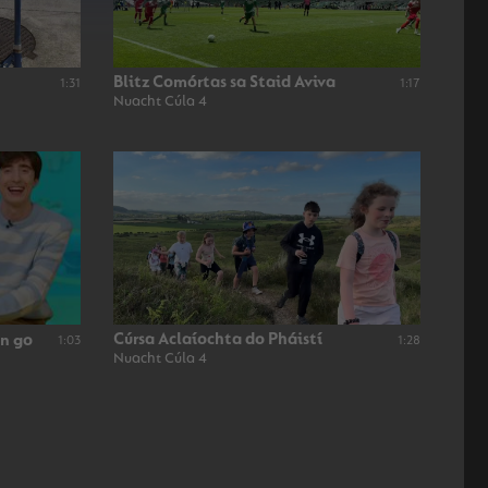
Blitz Comórtas sa Staid Aviva
1:31
1:17
Nuacht Cúla 4
Cúrsa Aclaíochta do Pháistí
nn go
1:03
1:28
Nuacht Cúla 4