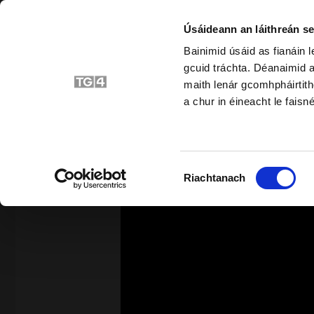
Úsáideann an láithreán se
Bainimid úsáid as fianáin 
gcuid tráchta. Déanaimid a
Bunscoil
Srait
maith lenár gcomhpháirtith
a chur in éineacht le faisné
SIAR
Roghnú
Riachtanach
Toilithe