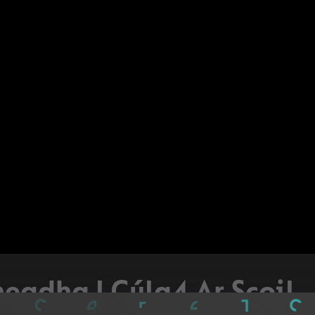
neadha | Cúla4 Ar Scoil