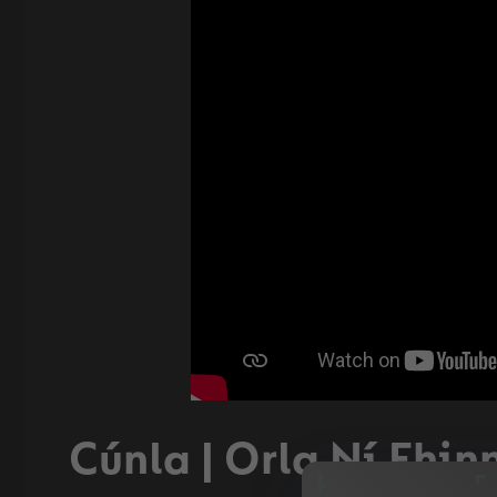
Cúnla | Orla Ní Fhin