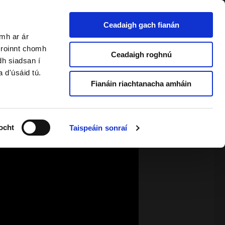
Ceadaigh gach fianán
amh ar ár
a roinnt chomh
2 & Foghlaimeoirí Fásta
Ceadaigh roghnú
dh siadsan í
a d'úsáid tú.
Fianáin riachtanacha amháin
ocht
Taispeáin sonraí