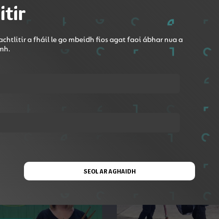
itir
Roinn le Google Classroom
chtlitir a fháil le go mbeidh fios agat faoi ábhar nua a
r Scoil
omh.
g múineadh an t-amhrán Cúnla.
SEOL AR AGHAIDH