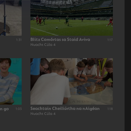
Blitz Comórtas sa Staid Aviva
1:31
1:17
Nuacht Cúla 4
Seachtain Cheiliúrtha na nAigéan
nn go
1:03
1:18
Nuacht Cúla 4