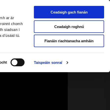
Ceadaigh gach fianán
amh ar ár
a roinnt chomh
2 & Foghlaimeoirí Fásta
Ceadaigh roghnú
dh siadsan í
a d'úsáid tú.
Fianáin riachtanacha amháin
ocht
Taispeáin sonraí