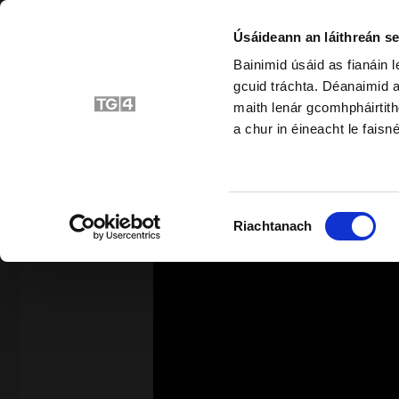
Úsáideann an láithreán se
Bainimid úsáid as fianáin 
gcuid tráchta. Déanaimid a
Bunscoil
Srait
maith lenár gcomhpháirtith
a chur in éineacht le faisné
SIAR
Roghnú
Riachtanach
Toilithe