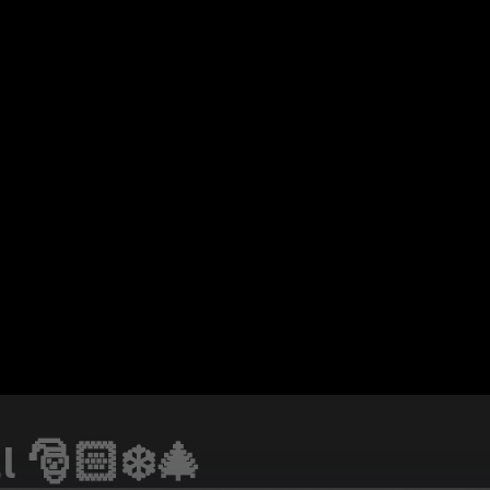
l 🎅🏻❄️🎄