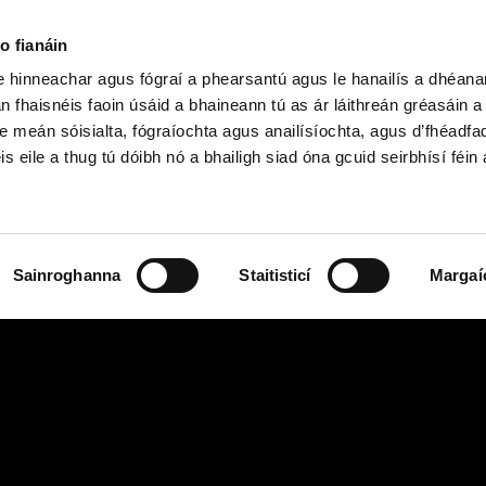
o fianáin
le hinneachar agus fógraí a phearsantú agus le hanailís a dhéan
n fhaisnéis faoin úsáid a bhaineann tú as ár láithreán gréasáin 
h Shóisearach & GCSE
Ardteist, AS/A
e meán sóisialta, fógraíochta agus anailísíochta, agus d’fhéadfa
is eile a thug tú dóibh nó a bhailigh siad óna gcuid seirbhísí féin 
Sainroghanna
Staitisticí
Margaí