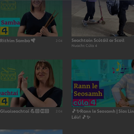
Seachtain Scútáil ar Scoil
 Rithim Samba 🪇
2:04
Nuacht Cúla 4
 Gluaiseachtaí 💪🏻👏🏻
🎵✨Rann le Seosamh | Síos Li
2:04
Léir! 🎵✨