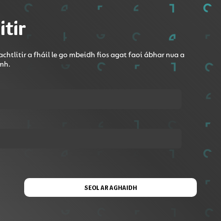
itir
Roinn le Google Classroom
chtlitir a fháil le go mbeidh fios agat faoi ábhar nua a
omh.
9b3AofdVtcB5cqMb3bY6jPVBu&si=aGAdy4zGGz6UuWUK
gcuid Gaeilge a fheabhsú agus foclóir nua a fhoghlaim! 🪁🪅
SEOL AR AGHAIDH