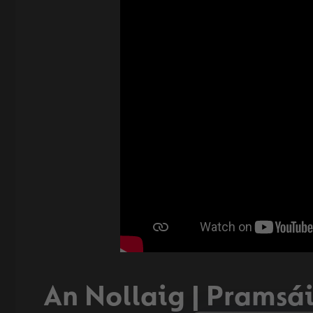
An Nollaig | Pramsái