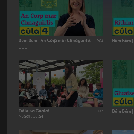
Búm Búm | An Corp mar Chnaguirlis
Búm Búm |
2:04
👂🏻🥁
Féile na Gealaí
Búm Búm |
1:17
Nuacht Cúla4