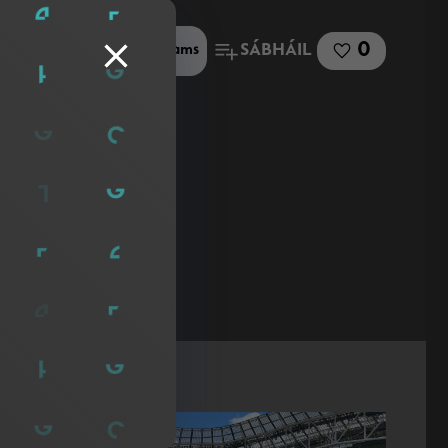
0
SÁBHÁIL
Roinn le Microsoft Teams
🤸🏻