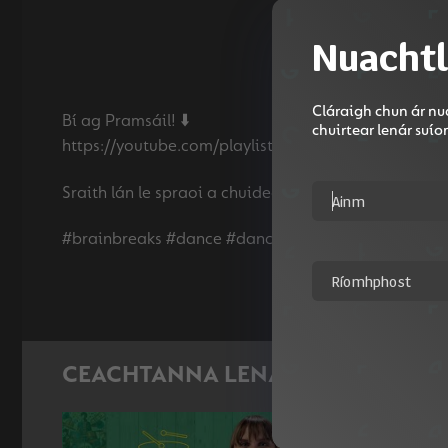
Nuachtl
Cláraigh chun ár nua
Bí ag Pramsáil! ⬇️
chuirtear lenár suí
https://youtube.com/playlist?list=PLbcLsUBW
Sraith lán le spraoi a chuideoidh le daoine óga a 
CEACHTANNA LENA MBAINEANN