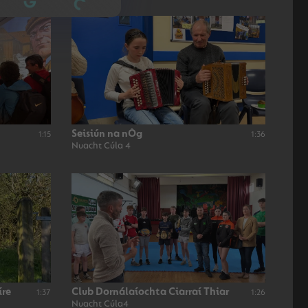
Seisiún na nÓg
1:15
1:36
Nuacht Cúla 4
íre
Club Dornálaíochta Ciarraí Thiar
1:37
1:26
Nuacht Cúla4