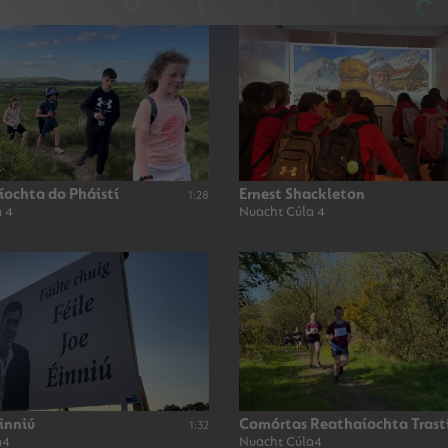
íochta do Pháistí
Ernest Shackleton
1:28
 4
Nuacht Cúla 4
Éinniú
Comórtas Reathaíochta Trast
1:32
a4
Nuacht Cúla4