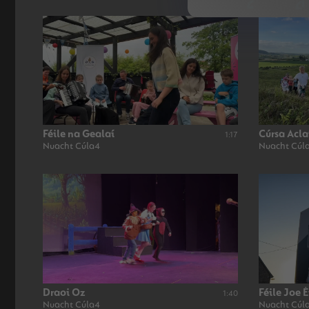
Féile na Gealaí
Cúrsa Acla
1:17
Nuacht Cúla4
Nuacht Cúla
Draoi Oz
Féile Joe 
1:40
Nuacht Cúla4
Nuacht Cúl