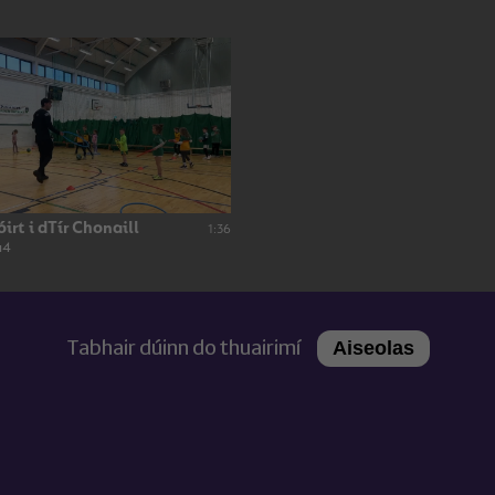
rt i dTír Chonaill
1:36
a4
Tabhair dúinn do thuairimí
Aiseolas