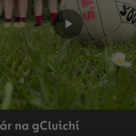
Play
Video
ár na gCluichí