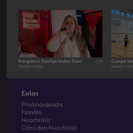
Ranganna Gaeilge Kabin Crew
Campa Spói
1:38
Nuacht Cúla4
Nuacht Cúl
Eolas
Príobháideacht
Fianáin
Nuachtlitir
Clárú don Nuachtlitir