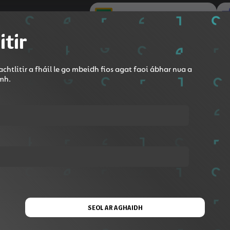
Roinn le Google Classroom
itir
chtlitir a fháil le go mbeidh fios agat faoi ábhar nua a
omh.
 ghlacadh, clár
SEOL AR AGHAIDH