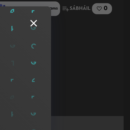
0
SÁBHÁIL
Roinn le Microsoft Teams