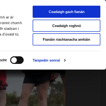
Ceadaigh gach fianán
amh ar ár
a roinnt chomh
2 & Foghlaimeoirí Fásta
Ceadaigh roghnú
dh siadsan í
a d'úsáid tú.
Fianáin riachtanacha amháin
ocht
Taispeáin sonraí
.