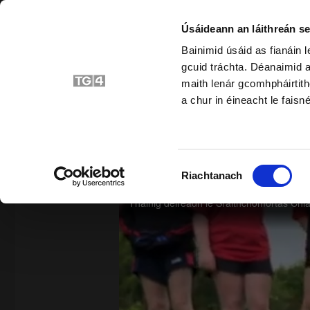
Úsáideann an láithreán se
Bainimid úsáid as fianáin 
gcuid tráchta. Déanaimid a
Bunscoil
Srait
maith lenár gcomhpháirtith
a chur in éineacht le faisné
SIAR
Roghnú
Riachtanach
Toilithe
Sraithchomórtas Chlár na gCluich
Tháinig deireadh le Sraithchomórtas Chlár