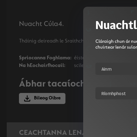
Nuachtl
Nuacht Cúla4.
Cláraigh chun ár nua
chuirtear lenár suí
Spriocanna Foghlama:
éisteacht, léamh, scríobh
Na hEochairfhocail:
scileanna, paróiste, páirt a
Ábhar tacaíochta
Bileog Oibre
CEACHTANNA LENA MBAINEANN