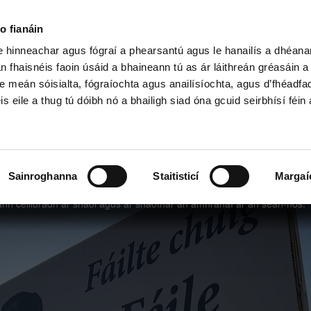
o fianáin
le hinneachar agus fógraí a phearsantú agus le hanailís a dhéan
n fhaisnéis faoin úsáid a bhaineann tú as ár láithreán gréasáin 
h Shóisearach & GCSE
Ardteist, AS/A
e meán sóisialta, fógraíochta agus anailísíochta, agus d’fhéadfa
is eile a thug tú dóibh nó a bhailigh siad óna gcuid seirbhísí féin 
Sainroghanna
Staitisticí
Margaí
ann ceiliúradh ar shaol agus ar shaothar an amhránaí ar an sean-nós.