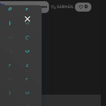
0
SÁBHÁIL
Roinn le Microsoft Teams