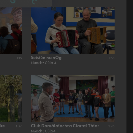
Seisiún na nÓg
1:15
1:36
Nuacht Cúla 4
íre
Club Dornálaíochta Ciarraí Thiar
1:37
1:26
Nuacht Cúla4