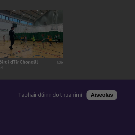
rt i dTír Chonaill
1:36
a4
Tabhair dúinn do thuairimí
Aiseolas