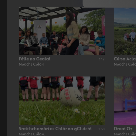
Féile na Gealaí
Cúrsa Acla
1:17
Nuacht Cúla4
Nuacht Cúla
Sraithchomórtas Chlár na gCluichí
Draoi Oz
1:38
Nuacht Cúla4.
Nuacht Cúl