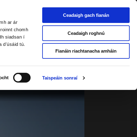
Ceadaigh gach fianán
amh ar ár
a roinnt chomh
2 & Foghlaimeoirí Fásta
Ceadaigh roghnú
dh siadsan í
a d'úsáid tú.
Fianáin riachtanacha amháin
ocht
Taispeáin sonraí