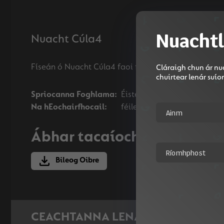
Nuachtl
Nuacht Cúla4
Cláraigh chun ár nua
chuirtear lenár suí
Spriocanna Foghlama:
Éisteacht, scríobh, léitheoir
Na hEochairfhocail:
féile, seisiún ceoil, amhrán
Ábhar tacaíochta
Bileog Oibre
CEACHTANNA LENA MBAINEANN