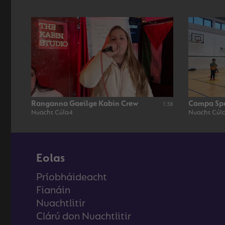
Ranganna Gaeilge Kabin Crew
Campa Spói
1:38
Nuacht Cúla4
Nuacht Cúl
Eolas
Príobháideacht
Fianáin
Nuachtlitir
Clárú don Nuachtlitir