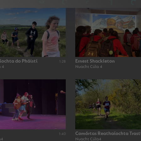
íochta do Pháistí
Ernest Shackleton
1:28
 4
Nuacht Cúla 4
Comórtas Reathaíochta Trast
1:40
a4
Nuacht Cúla4