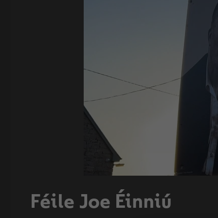
Féile Joe Éinniú