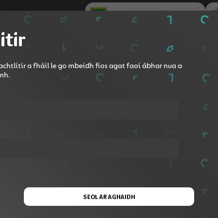
Roinn le Google Classroom
itir
chtlitir a fháil le go mbeidh fios agat faoi ábhar nua a
omh.
eacht, caint
aí, imeachtaí
SEOL AR AGHAIDH