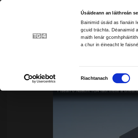
Úsáideann an láithreán se
Bainimid úsáid as fianáin 
gcuid tráchta. Déanaimid a
Bunscoil
Srait
maith lenár gcomhpháirtith
a chur in éineacht le faisné
SIAR
Roghnú
Riachtanach
Toilithe
Féile Joe Éinniú
Físeán ó Nuacht TG4 faoi fhéile a dhéan