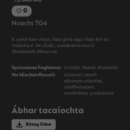
SÁBHÁIL
0
Nuacht TG4
Is scéal faoi shaol, faoi ghrá agus faoi éirí as
rialacha é 'An tÉalú', ceoldráma nua ó
Spriocanna Foghlama:
scríobh, léamh, éisteacht
Na hEochairfhocail:
aisteoirí, teach
altranais,oibrithe,
ceolfhoireann,
ceoldráma, scothaosta
Ábhar tacaíochta
Bileog Oibre