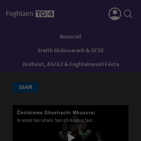
Bunscoil
Sraith Shóisearach & GCSE
Ardteist, AS/A2 & Foghlaimeoirí Fásta
SIAR
Ceoldráma Ghaeltacht Mhuscraí
Is scéal faoi shaol, faoi ghrá agus faoi éirí as rialacha é 'An tÉalú', ceoldráma nua ó Ghaeltacht Mhuscraí.