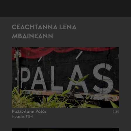
CEACHTANNA LENA
MBAINEANN
Pictiúrlann Pálás
2:49
Nuacht TG4