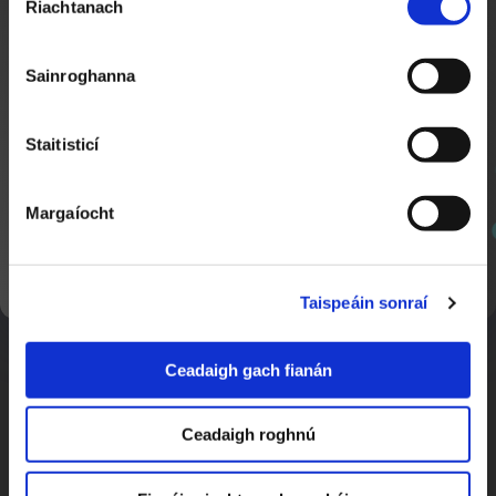
Riachtanach
Toilithe
Moya Brennan
2:31
Nuacht TG4
Sainroghanna
Staitisticí
Margaíocht
SEOL AR AGHAIDH
Taispeáin sonraí
Jessie Buckley
6:57
Ceadaigh gach fianán
Nuacht TG4
Ceadaigh roghnú