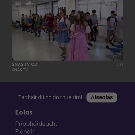
SNAS TV OZ
2:33
SNAS TV
Tabhair dúinn do thuairimí
Aiseolas
Eolas
Príobháideacht
Fianáin