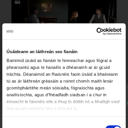
Úsáideann an láithreán seo fianáin
Bainimid úsáid as fianáin le hinneachar agus fógraí a
Féile Amharclannaíochta na Gaillimhe
2:24
Nuacht TG4
phearsantú agus le hanailís a dhéanamh ar ár gcuid
tráchta. Déanaimid an fhaisnéis faoin úsáid a bhaineann
tú as ár láithreán gréasáin a roinnt chomh maith lenár
gcomhpháirtithe meán sóisialta, fógraíochta agus
Nuachtlitir
anailísíochta, agus d’fhéadfadh siadsan í a chur in
éineacht le faisnéis eile a thug tú dóibh nó a bhailigh siad
óna gcuid seirbhísí féin a d'úsáid tú.
Cláraigh chun ár nuachtlitir a fháil le go mbeidh fios
agat faoi ábhar nua a chuirtear lenár suíomh.
Roghnú