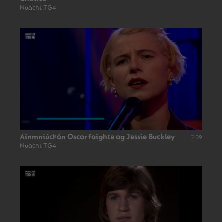
Nuacht TG4
Ainmniúchán Oscar faighte ag Jessie Buckley
2:09
Nuacht TG4