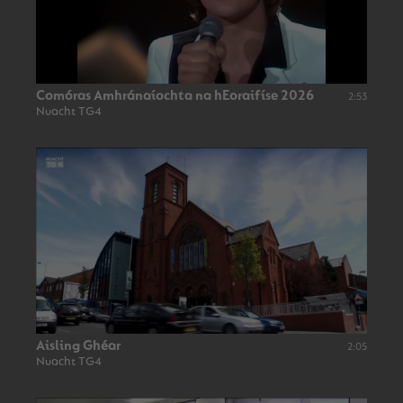
Comóras Amhránaíochta na hEoraifíse 2026
2:53
Nuacht TG4
Aisling Ghéar
2:05
Nuacht TG4