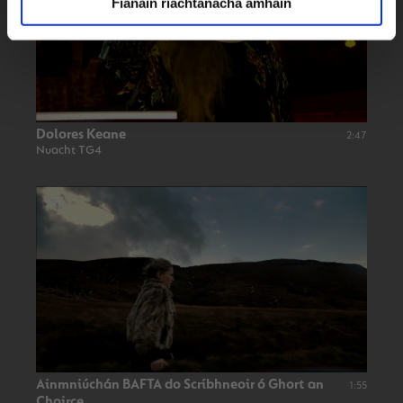
Fianáin riachtanacha amháin
Dolores Keane
2:47
Nuacht TG4
Ainmniúchán BAFTA do Scríbhneoir ó Ghort an
1:55
Choirce