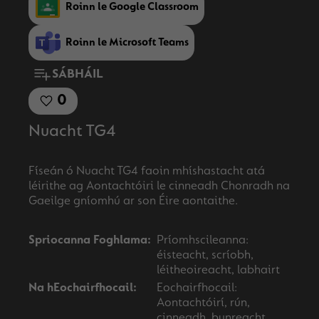
Roinn le Google Classroom
Roinn le Microsoft Teams
SÁBHÁIL
0
Nuacht TG4
Físeán ó Nuacht TG4 faoin mhíshastacht atá
léirithe ag Aontachtóiri le cinneadh Chonradh na
Spriocanna Foghlama:
Príomhscileanna:
éisteacht, scríobh,
léitheoireacht, labhairt
Na hEochairfhocail:
Eochairfhocail:
Aontachtóirí, rún,
cinneadh, bunreacht,