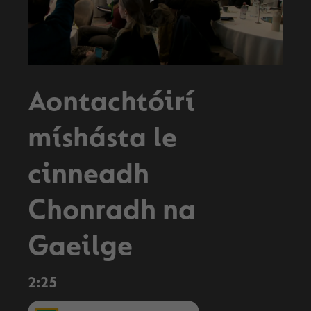
Play
Video
Aontachtóirí
míshásta le
cinneadh
Chonradh na
Gaeilge
2:25