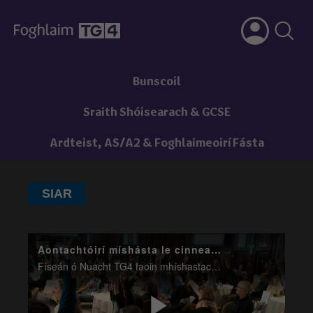
Bunscoil
Sraith Shóisearach & GCSE
Ardteist, AS/A2 & Foghlaimeoirí Fásta
SIAR
Aontachtóirí míshásta le cinneadh Chonradh na Gaeilge
Físeán ó Nuacht TG4 faoin mhíshastacht atá léirithe ag Aontachtóiri le cinneadh Chonradh na Gaeilge gníomhú ar son Éire aontaithe.