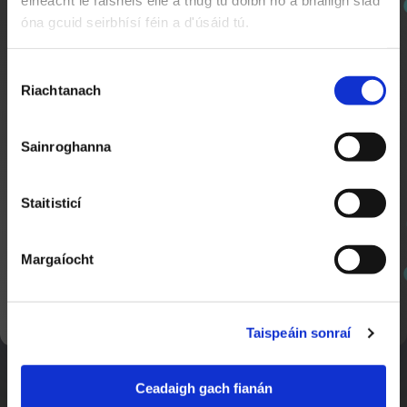
éineacht le faisnéis eile a thug tú dóibh nó a bhailigh siad
óna gcuid seirbhísí féin a d'úsáid tú.
Cláraigh chun ár nuachtlitir a fháil le go mbeidh fios
agat faoi ábhar nua a chuirtear lenár suíomh.
Roghnú
Riachtanach
Toilithe
Sainroghanna
Foclóir Nua
2:25
Staitisticí
Nuacht TG4
Margaíocht
SEOL AR AGHAIDH
Taispeáin sonraí
Ceadaigh gach fianán