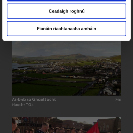
Ceadaigh roghnú
Coimisinéir Teanga Nua i dTuaisceart na
1:58
hÉireann
Nuacht TG4
Fianáin riachtanacha amháin
Airbnb sa Ghaeltacht
2:16
Nuacht TG4