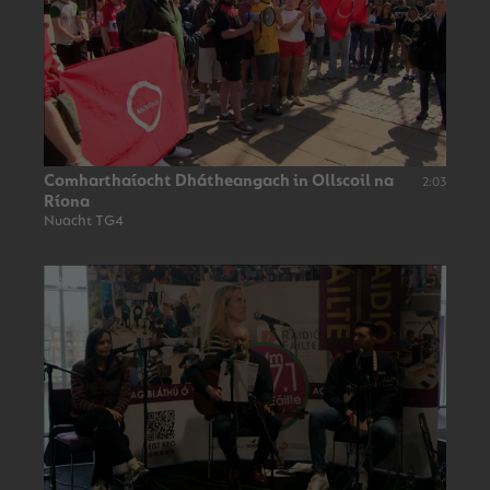
Comharthaíocht Dhátheangach in Ollscoil na
2:03
Ríona
Nuacht TG4