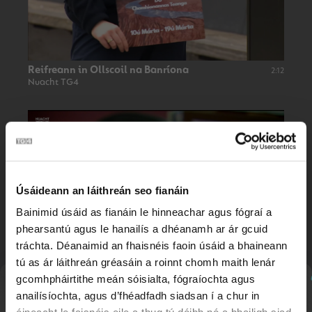
Reifreann in Ollscoil na Banríona
2:12
Nuacht TG4
Úsáideann an láithreán seo fianáin
Bainimid úsáid as fianáin le hinneachar agus fógraí a
phearsantú agus le hanailís a dhéanamh ar ár gcuid
tráchta. Déanaimid an fhaisnéis faoin úsáid a bhaineann
tú as ár láithreán gréasáin a roinnt chomh maith lenár
Bille don Síneadh Fada
2:40
Nuacht TG4
gcomhpháirtithe meán sóisialta, fógraíochta agus
Nuachtlitir
anailísíochta, agus d’fhéadfadh siadsan í a chur in