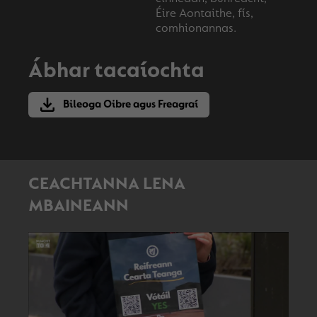
Éire Aontaithe, fís,
comhionannas.
Ábhar tacaíochta
Bileoga Oibre agus Freagraí
CEACHTANNA LENA
MBAINEANN