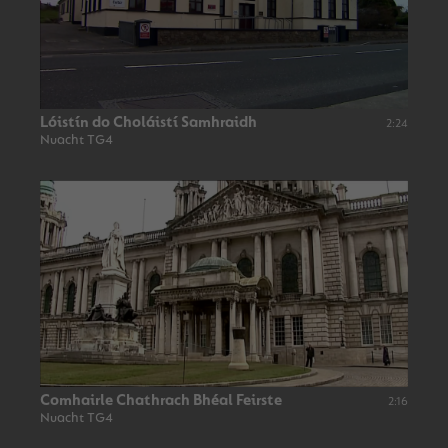
Lóistín do Choláistí Samhraidh
2:24
Nuacht TG4
Comhairle Chathrach Bhéal Feirste
2:16
Nuacht TG4