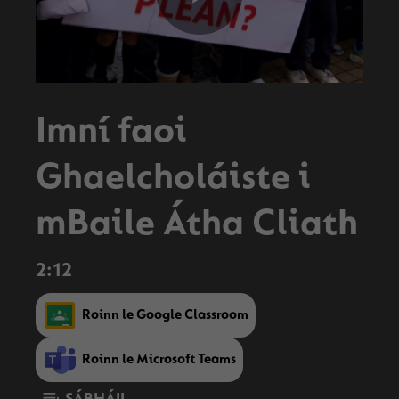
Play
Video
Imní faoi
Ghaelcholáiste i
mBaile Átha Cliath
2:12
Roinn le Google Classroom
Roinn le Microsoft Teams