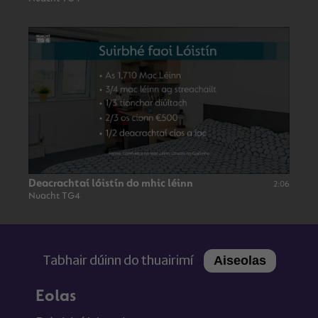
Deacrachtaí lóistín do mhic léinn
2:06
Nuacht TG4
Tabhair dúinn do thuairimí
Aiseolas
Eolas