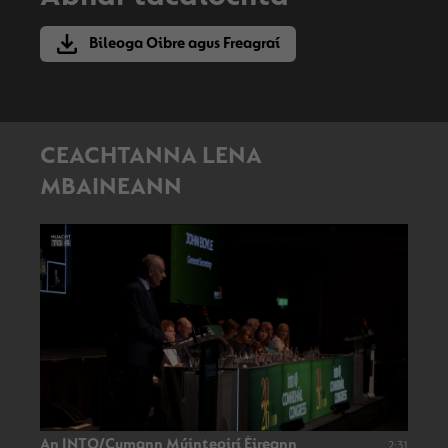
Bileoga Oibre agus Freagraí
CEACHTANNA LENA
MBAINEANN
An INTO/Cumann Múinteoirí Éireann
2:31