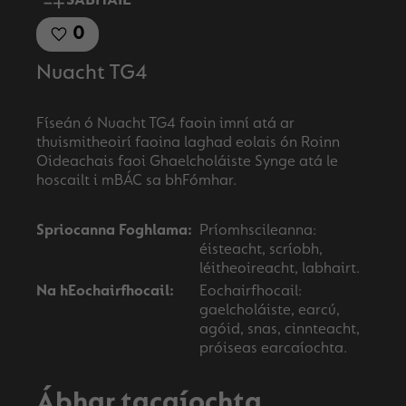
SÁBHÁIL
0
Nuacht TG4
Físeán ó Nuacht TG4 faoin imní atá ar
thuismitheoirí faoina laghad eolais ón Roinn
Oideachais faoi Ghaelcholáiste Synge atá le
Spriocanna Foghlama:
Príomhscileanna:
éisteacht, scríobh,
léitheoireacht, labhairt.
Na hEochairfhocail:
Eochairfhocail:
gaelcholáiste, earcú,
agóid, snas, cinnteacht,
próiseas earcaíochta.
Ábhar tacaíochta