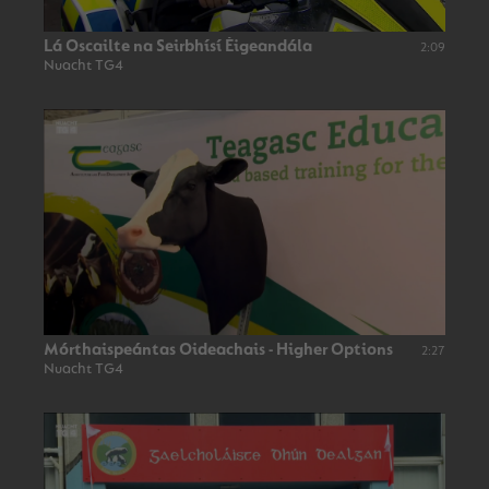
Lá Oscailte na Seirbhísí Éigeandála
2:09
Nuacht TG4
Mórthaispeántas Oideachais - Higher Options
2:27
Nuacht TG4