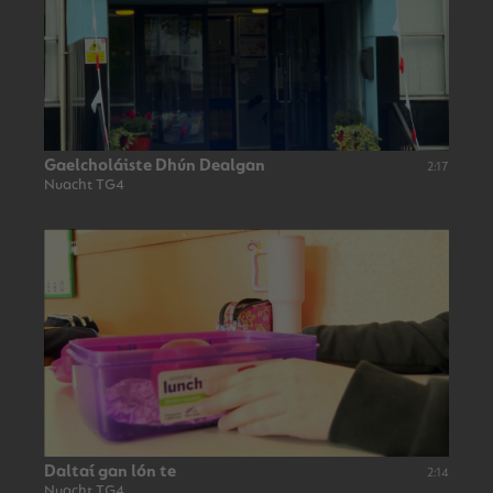
Gaelcholáiste Dhún Dealgan
2:17
Nuacht TG4
Daltaí gan lón te
2:14
Nuacht TG4