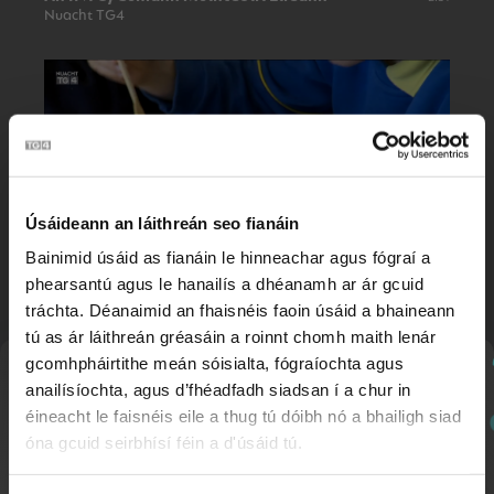
Nuacht TG4
Úsáideann an láithreán seo fianáin
Bainimid úsáid as fianáin le hinneachar agus fógraí a
phearsantú agus le hanailís a dhéanamh ar ár gcuid
Scéim na mBéilí Teo
2:44
tráchta. Déanaimid an fhaisnéis faoin úsáid a bhaineann
Nuacht TG4
tú as ár láithreán gréasáin a roinnt chomh maith lenár
gcomhpháirtithe meán sóisialta, fógraíochta agus
Nuachtlitir
anailísíochta, agus d’fhéadfadh siadsan í a chur in
éineacht le faisnéis eile a thug tú dóibh nó a bhailigh siad
óna gcuid seirbhísí féin a d'úsáid tú.
Cláraigh chun ár nuachtlitir a fháil le go mbeidh fios
agat faoi ábhar nua a chuirtear lenár suíomh.