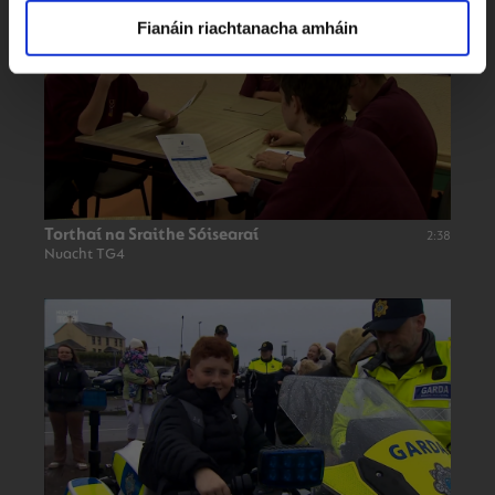
Fianáin riachtanacha amháin
Torthaí na Sraithe Sóisearaí
2:38
Nuacht TG4