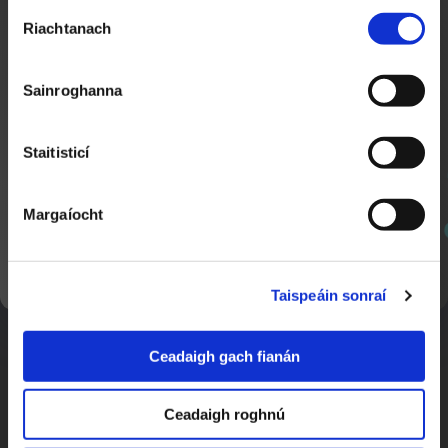
Roghnú
Riachtanach
Toilithe
Sainroghanna
Mic Léinn ag agóidíocht in Ollscoil na Gaillimhe
2:28
Nuacht TG4
Staitisticí
Margaíocht
SEOL AR AGHAIDH
Taispeáin sonraí
Ceadaigh gach fianán
Eolaí Óg
2:40
Nuacht TG4
Ceadaigh roghnú