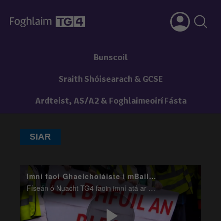
Bunscoil
Sraith Shóisearach & GCSE
Ardteist, AS/A2 & Foghlaimeoirí Fásta
SIAR
Imní faoi Ghaelcholáiste i mBaile Átha Cliath
Físeán ó Nuacht TG4 faoin imní atá ar thuismitheoirí faoina laghad eolais ón Roinn Oideachais faoi Ghaelcholáiste Synge atá le hoscailt i mBÁC sa bhFómhar.