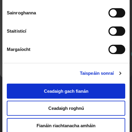
An Pápa agus an tUachtarán Trump
2:34
Nuacht TG4
Sainroghanna
Staitisticí
Margaíocht
SEOL AR AGHAIDH
Taispeáin sonraí
Sábháilteacht Uisce
2:11
Nuacht TG4
Ceadaigh gach fianán
Ceadaigh roghnú
Fianáin riachtanacha amháin