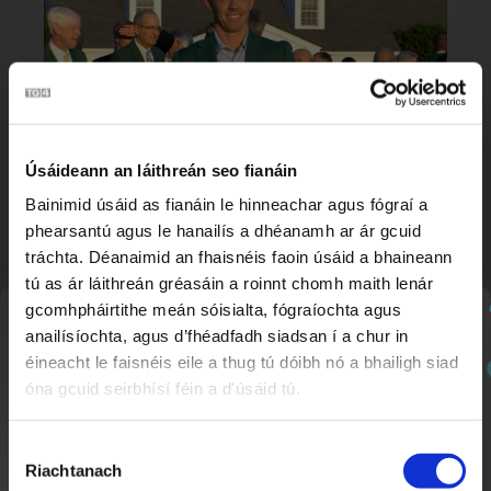
Úsáideann an láithreán seo fianáin
Rory McIlroy
2:21
Bainimid úsáid as fianáin le hinneachar agus fógraí a
Nuacht TG4
phearsantú agus le hanailís a dhéanamh ar ár gcuid
tráchta. Déanaimid an fhaisnéis faoin úsáid a bhaineann
tú as ár láithreán gréasáin a roinnt chomh maith lenár
gcomhpháirtithe meán sóisialta, fógraíochta agus
Nuachtlitir
anailísíochta, agus d’fhéadfadh siadsan í a chur in
éineacht le faisnéis eile a thug tú dóibh nó a bhailigh siad
óna gcuid seirbhísí féin a d'úsáid tú.
Cláraigh chun ár nuachtlitir a fháil le go mbeidh fios
agat faoi ábhar nua a chuirtear lenár suíomh.
Roghnú
Riachtanach
Toilithe