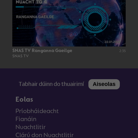
SNAS TV Ranganna Gaeilge
2:35
SNAS TV
Tabhair dúinn do thuairimí
Aiseolas
Eolas
Príobháideacht
Fianáin
Nuachtlitir
Clárú don Nuachtlitir