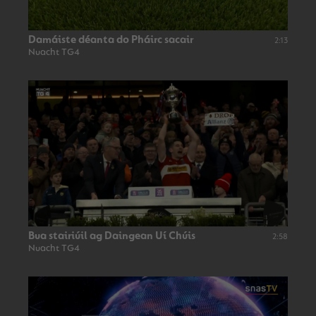
Damáiste déanta do Pháirc sacair
2:13
Nuacht TG4
Bua stairiúil ag Daingean Uí Chúis
2:58
Nuacht TG4