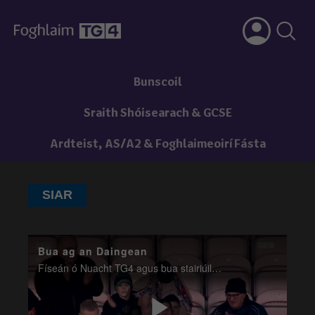
Bunscoil
Sraith Shóisearach & GCSE
Ardteist, AS/A2 & Foghlaimeoirí Fásta
SIAR
Bua ag an Daingean
Físeán ó Nuacht TG4 agus bua stairiúil ag an Daingean i gcluiche ceannais na Mumhan le cic saor dhá phointe in am cúitimh.