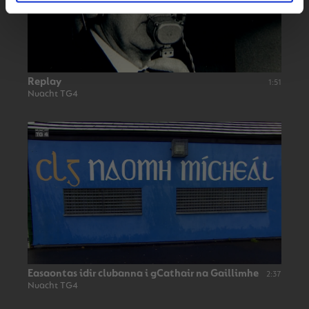
Replay
1:51
Nuacht TG4
Easaontas idir clubanna i gCathair na Gaillimhe
2:37
Nuacht TG4