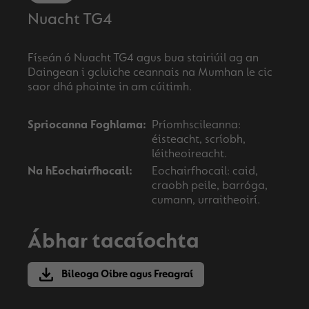
Nuacht TG4
Físeán ó Nuacht TG4 agus bua stairiúil ag an
Daingean i gcluiche ceannais na Mumhan le cic
Spriocanna Foghlama:
Príomhscileanna:
éisteacht, scríobh,
léitheoireacht.
Na hEochairfhocail:
Eochairfhocail: caid,
craobh peile, barróga,
cumann, urraitheoirí.
Ábhar tacaíochta
Bileoga Oibre agus Freagraí