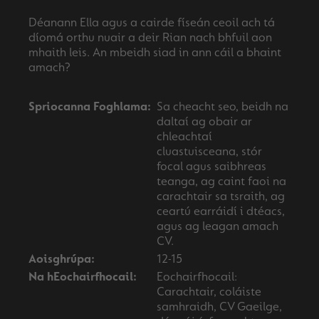
Déanann Ella agus a cairde físeán ceoil ach tá
díomá orthu nuair a deir Rian nach bhfuil aon
mhaith leis. An mbeidh siad in ann cáil a bhaint
Spriocanna Foghlama:
Sa cheacht seo, beidh na
daltaí ag obair ar
chleachtaí
cluastuisceana, stór
focal agus saibhreas
teanga, ag caint faoi na
carachtair sa tsraith, ag
ceartú earráidí i dtéacs,
agus ag leagan amach
CV.
Aoisghrúpa:
12-15
Na hEochairfhocail:
Eochairfhocail:
Carachtair, coláiste
samhraidh, CV Gaeilge,