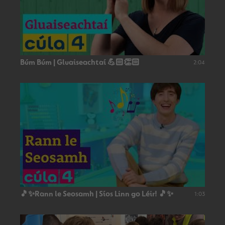
Búm Búm | Gluaiseachtaí 💪🏻👏🏻
2:04
🎵✨Rann le Seosamh | Síos Linn go Léir! 🎵✨
1:03