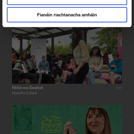
Blitz Comórtas sa Staid Aviva
1:17
Nuacht Cúla 4
Fianáin riachtanacha amháin
Féile na Gealaí
1:17
Nuacht Cúla4