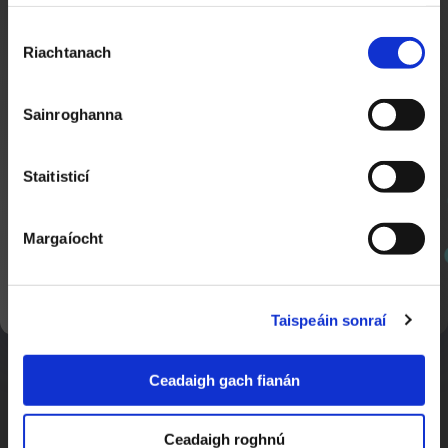
agat faoi ábhar nua a chuirtear lenár suíomh.
Roghnú
Riachtanach
Toilithe
Sainroghanna
Staitisticí
Seachtain Scútáil ar Scoil
1:31
Nuacht Cúla 4
Margaíocht
SEOL AR AGHAIDH
Taispeáin sonraí
Ceadaigh gach fianán
Ceadaigh roghnú