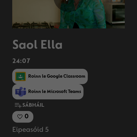
Play
Video
Saol Ella
24:07
Roinn le Google Classroom
Roinn le Microsoft Teams
SÁBHÁIL
0
Eipeasóid 5