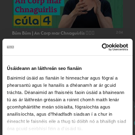
2:04
Búm Búm | An Corp mar Chnaguirlis 👂🏻🥁
Úsáideann an láithreán seo fianáin
Bainimid úsáid as fianáin le hinneachar agus fógraí a
phearsantú agus le hanailís a dhéanamh ar ár gcuid
tráchta. Déanaimid an fhaisnéis faoin úsáid a bhaineann
tú as ár láithreán gréasáin a roinnt chomh maith lenár
gcomhpháirtithe meán sóisialta, fógraíochta agus
Nuachtlitir
Búm Búm | Rithim Samba 🪇
2:04
anailísíochta, agus d’fhéadfadh siadsan í a chur in
éineacht le faisnéis eile a thug tú dóibh nó a bhailigh siad
óna gcuid seirbhísí féin a d'úsáid tú.
Cláraigh chun ár nuachtlitir a fháil le go mbeidh fios