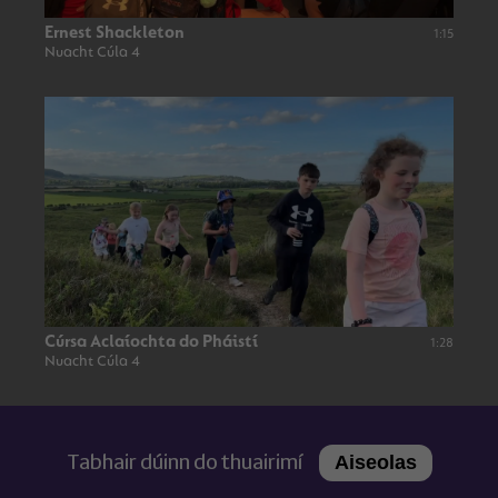
Ernest Shackleton
1:15
Nuacht Cúla 4
Cúrsa Aclaíochta do Pháistí
1:28
Nuacht Cúla 4
Tabhair dúinn do thuairimí
Aiseolas