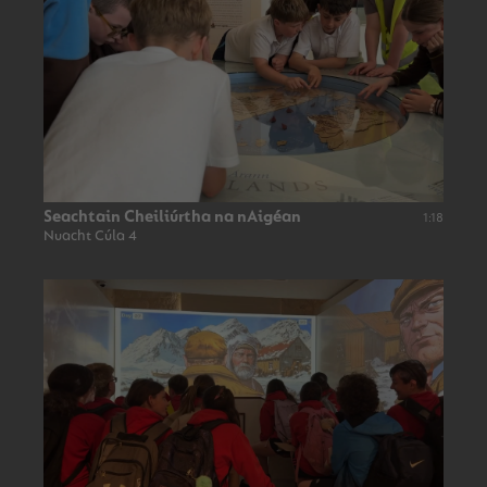
Seachtain Cheiliúrtha na nAigéan
1:18
Nuacht Cúla 4