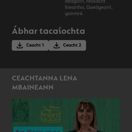
déagóirí, feasacht
liteartha, Gaeilgeoirí,
gairmré.
Ábhar tacaíochta
Ceacht 1
Ceacht 2
CEACHTANNA LENA
MBAINEANN