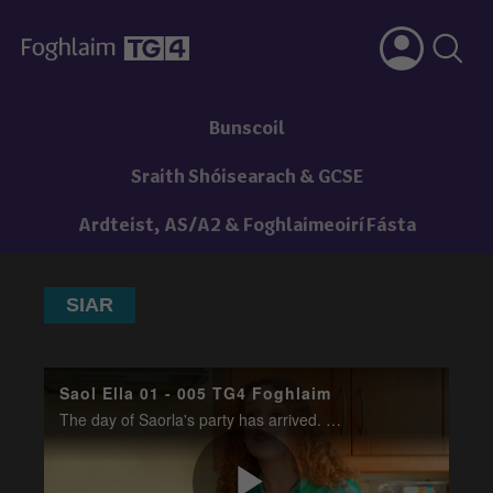
Bunscoil
Sraith Shóisearach & GCSE
Ardteist, AS/A2 & Foghlaimeoirí Fásta
SIAR
Saol Ella 01 - 005 TG4 Foghlaim
The day of Saorla's party has arrived. Will Rian stay true to his word to get a big performer? Ella, Treas and Naoise make an attempt at a music video but are disappointed when Rian says it's no good.