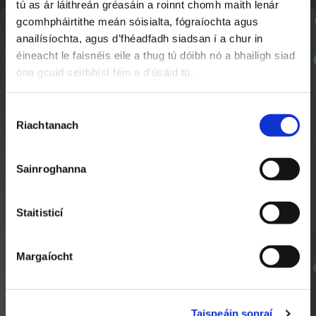
tú as ár láithreán gréasáin a roinnt chomh maith lenár
gcomhpháirtithe meán sóisialta, fógraíochta agus
Nuachtlitir
anailísíochta, agus d’fhéadfadh siadsan í a chur in
éineacht le faisnéis eile a thug tú dóibh nó a bhailigh siad
óna gcuid seirbhísí féin a d'úsáid tú.
Cláraigh chun ár nuachtlitir a fháil le go mbeidh fios
agat faoi ábhar nua a chuirtear lenár suíomh.
Roghnú
Riachtanach
Toilithe
Sligeach
6:45
Sainroghanna
Cúrsaí an Chontae
Staitisticí
Margaíocht
SEOL AR AGHAIDH
Taispeáin sonraí