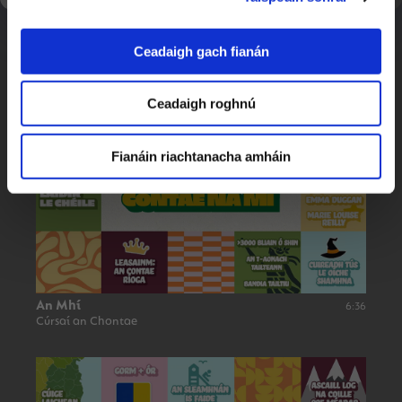
Ceadaigh gach fianán
Port Láirge
6:50
Cúrsaí an Chontae
Ceadaigh roghnú
Fianáin riachtanacha amháin
An Mhí
6:36
Cúrsaí an Chontae