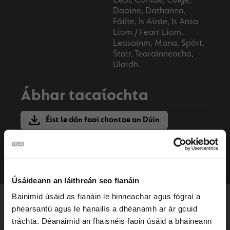
Ceol, Contae, Cúige,
Daoine, Dathanna,
Fáilte, Is Airde, Is Ansa
Liom / Fearr Liom,
Leasainm, Mana, Spórt,
Stair, Teorainneacha,
Ulaidh.
Ábhar tacaíochta
Éist le dán faoi chontae an Dúin
Bileoga Oibre
Úsáideann an láithreán seo fianáin
Bainimid úsáid as fianáin le hinneachar agus fógraí a
CEACHTANNA LENA
phearsantú agus le hanailís a dhéanamh ar ár gcuid
MBAINEANN
tráchta. Déanaimid an fhaisnéis faoin úsáid a bhaineann