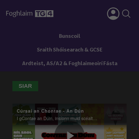
Bunscoil
Sraith Shóisearach & GCSE
Ardteist, AS/A2 & Foghlaimeoirí Fásta
SIAR
Cúrsaí an Chontae - An Dún
I gContae an Dúin, insíonn muid scéalta atá fite fuaite leis an stair agus leis na finscéalta. Deirtear gur anseo i nDún Pádraig atá Naomh Pádraig curtha.