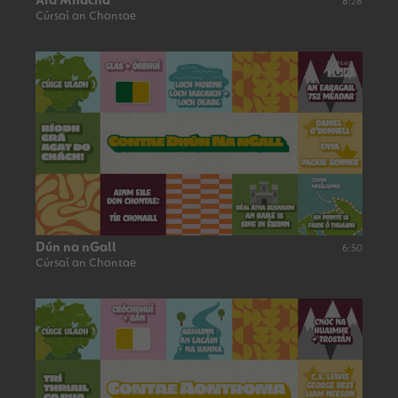
Ard Mhacha
8:28
Cúrsaí an Chontae
Dún na nGall
6:50
Cúrsaí an Chontae