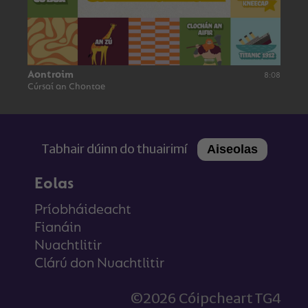
Aontroim
8:08
Cúrsaí an Chontae
Tabhair dúinn do thuairimí
Aiseolas
Eolas
Príobháideacht
Fianáin
Nuachtlitir
Clárú don Nuachtlitir
©2026 Cóipcheart TG4