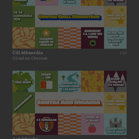
Cill Mhantáin
7:00
Cúrsaí an Chontae