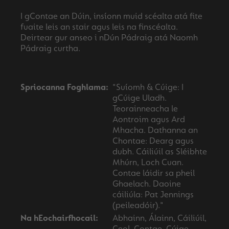
I gContae an Dúin, insíonn muid scéalta atá fite
fuaite leis an stair agus leis na finscéalta.
Deirtear gur anseo i nDún Pádraig atá Naomh
Pádraig curtha.
Spriocanna Foghlama:
"Suíomh & Cúige: I
gCúige Uladh.
Teorainneacha le
Aontroim agus Ard
Mhacha. Dathanna an
Chontae: Dearg agus
dubh. Cáiliúil as Sléibhte
Mhúrn, Loch Cuan.
Contae láidir sa pheil
Ghaelach. Daoine
cáiliúla: Pat Jennings
(peileadóir)."
Na hEochairfhocail:
Abhainn, Álainn, Cáiliúil,