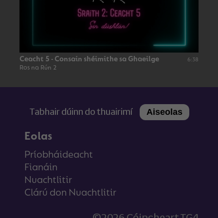
Ceacht 5 - Consain shéimithe sa Ghaeilge
6:38
Ros na Rún 2
Tabhair dúinn do thuairimí
Aiseolas
Eolas
Príobháideacht
Fianáin
Nuachtlitir
Clárú don Nuachtlitir
©2026 Cóipcheart TG4