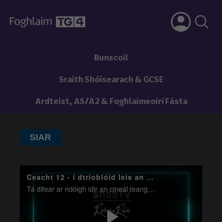
Bunscoil
Sraith Shóisearach & GCSE
Ardteist, AS/A2 & Foghlaimeoirí Fásta
SIAR
Ceacht 12 - i dtrioblóid leis an bpríomhoide - ardréim theanga
Tá difear ar ndóigh idir an cineál teanga a úsáideann muid leis an bpríomhoide agus a úsáideann muid le cairde nó gaolta linn. San fhíseán seo, caithfidh muid spotsolas ar an ardréim theanga sin a úsáidtear i gcomhráite foirmiúla.