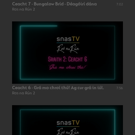
Ceacht 7 - Bungalow Bríd - Déagóirí dána
7:02
Ros na Rún 2
Ceacht 6 - Grá mo chroí thú! Ag cur grá in iúl.
7:56
Ros na Rún 2