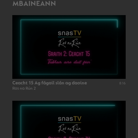
MBAINEANN
Ceacht 15 Ag fágail slán ag daoine
8:16
Ros na Rún 2