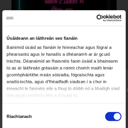
Ceacht 14 - Dhera sure - marcóirí dioscúrsa
10:05
Ros na Rún 2
Úsáideann an láithreán seo fianáin
Bainimid úsáid as fianáin le hinneachar agus fógraí a
phearsantú agus le hanailís a dhéanamh ar ár gcuid
tráchta. Déanaimid an fhaisnéis faoin úsáid a bhaineann
tú as ár láithreán gréasáin a roinnt chomh maith lenár
gcomhpháirtithe meán sóisialta, fógraíochta agus
Nuachtlitir
anailísíochta, agus d’fhéadfadh siadsan í a chur in
éineacht le faisnéis eile a thug tú dóibh nó a bhailigh siad
óna gcuid seirbhísí féin a d'úsáid tú.
Cláraigh chun ár nuachtlitir a fháil le go mbeidh fios
agat faoi ábhar nua a chuirtear lenár suíomh.
Ceacht 13 - ag freastal ar chruinniú
8:22
Roghnú
Ros na Rún 2
Riachtanach
Toilithe