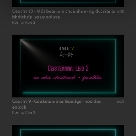
Ceacht 10 - Más buan mo chuimhne - ag dul siar ar
6:35
bhóithrín na smaointe
Ros na Rún 2
Ceacht 9 - Ceisteanna as Gaeilge - nod don
6:43
eolach
Ros na Rún 2