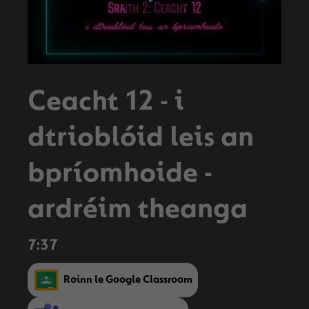
Play
Video
Ceacht 12 - i
dtrioblóid leis an
bpríomhoide -
ardréim theanga
7:37
Roinn le Google Classroom