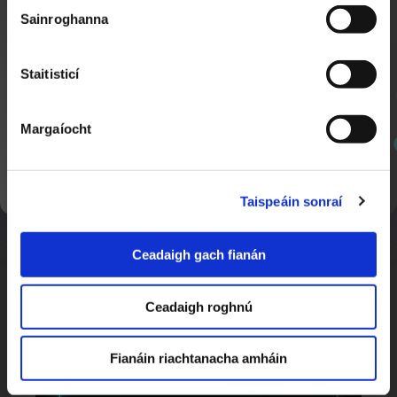
Sainroghanna
Staitisticí
Margaíocht
SEOL AR AGHAIDH
Ceacht 11 - Ag freagairt do dhrochscéal
7:37
Taispeáin sonraí
Ros na Rún 2
Ceadaigh gach fianán
Ceadaigh roghnú
Fianáin riachtanacha amháin