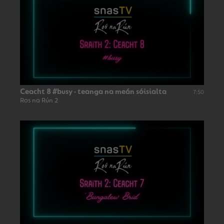
Ceacht 8 #busy - teanga na meán sóisialta
7:50
Ros na Rún 2