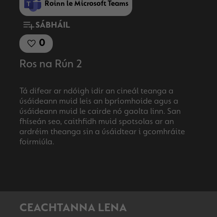
Roinn le Microsoft Teams
SÁBHÁIL
0
Ros na Rún 2
Tá difear ar ndóigh idir an cineál teanga a
úsáideann muid leis an bpríomhoide agus a
úsáideann muid le cairde nó gaolta linn. San
fhíseán seo, caithfidh muid spotsolas ar an
ardréim theanga sin a úsáidtear i gcomhráite
CEACHTANNA LENA