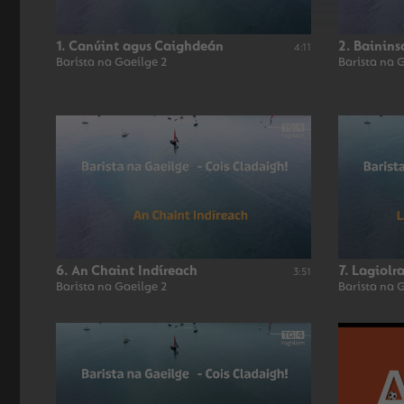
1. Canúint agus Caighdeán
2. Bainins
4:11
Barista na Gaeilge 2
Barista na 
6. An Chaint Indíreach
7. Lagiolr
3:51
Barista na Gaeilge 2
Barista na 