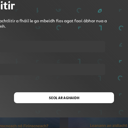
itir
Roinn le Google Classroom
chtlitir a fháil le go mbeidh fios agat faoi ábhar nua a
omh.
 atá ar díol ag Barista na Gaeilge. SCONAÍ BEAGA --- Míníon
SEOL AR AGHAIDH