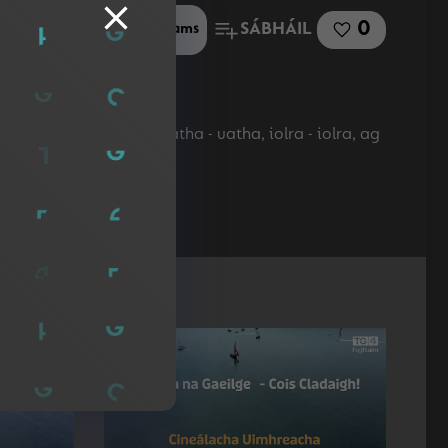
0
SÁBHÁIL
Roinn le Microsoft Teams
n Barista an riail uatha - uatha, iolra - iolra, ag