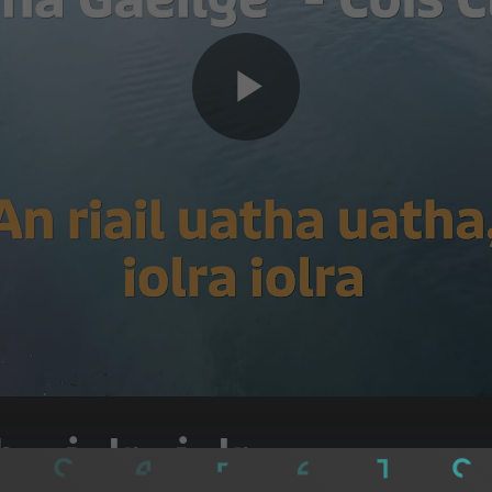
Play
Video
a, iolra iolra.