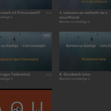
cneach nó Firinscneach?
4. Leanann an aidiacht an t-
4:01
Gaeilge 2
ainmfhocal
Barista na Gaeilge 2
aí agus Treániolraí
8. Ginideach Iolra
4:54
Gaeilge 2
Barista na Gaeilge 2