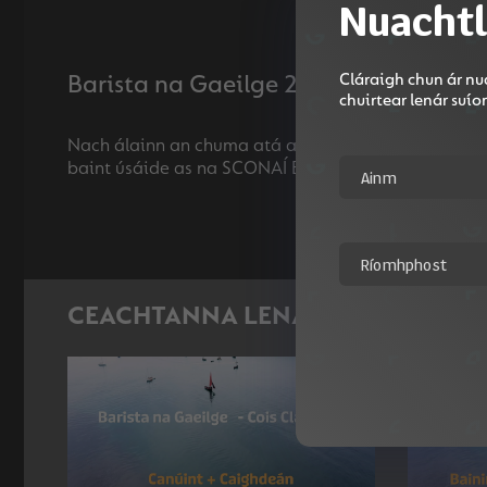
Nuachtl
Cláraigh chun ár nua
Barista na Gaeilge 2
chuirtear lenár suí
Nach álainn an chuma atá ar na sconaí beaga Madeira
CEACHTANNA LENA MBAINEANN