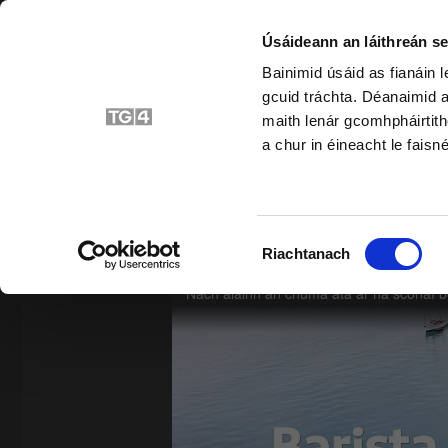
Úsáideann an láithreán se
Bainimid úsáid as fianáin 
gcuid tráchta. Déanaimid a
Bunscoil
Srait
maith lenár gcomhpháirtith
a chur in éineacht le faisné
SIAR
Roghnú
Riachtanach
Toilithe
3. An riail uatha uatha, iolra iolra