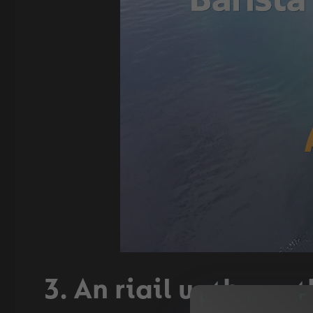
3. An riail uatha uath