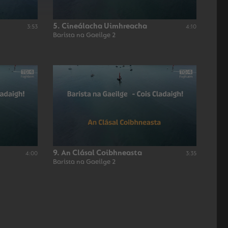
5. Cineálacha Uimhreacha
3:53
4:10
Barista na Gaeilge 2
9. An Clásal Coibhneasta
4:00
3:35
Barista na Gaeilge 2