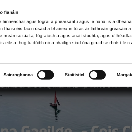
o fianáin
le hinneachar agus fógraí a phearsantú agus le hanailís a dhéan
n fhaisnéis faoin úsáid a bhaineann tú as ár láithreán gréasáin 
h Shóisearach & GCSE
Ardteist, AS/A
e meán sóisialta, fógraíochta agus anailísíochta, agus d’fhéadfa
is eile a thug tú dóibh nó a bhailigh siad óna gcuid seirbhísí féin 
Sainroghanna
Staitisticí
Margaí