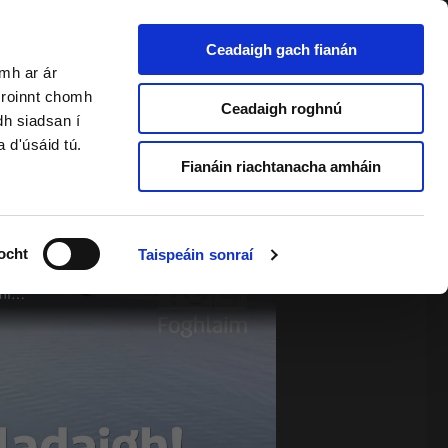
Ceadaigh gach fianán
amh ar ár
a roinnt chomh
2 & Foghlaimeoirí Fásta
Ceadaigh roghnú
dh siadsan í
a d'úsáid tú.
Fianáin riachtanacha amháin
ocht
Taispeáin sonraí
Nach álainn an chuma atá ar na sconaí beaga Madeira atá ar díol ag Barista na Gaeilge. SCONAÍ BEAGA --- Míníonn Barista an riail uatha - uatha, iolra - iolra, ag baint úsáide as na SCONAÍ BEAGA atá ar díol aige.