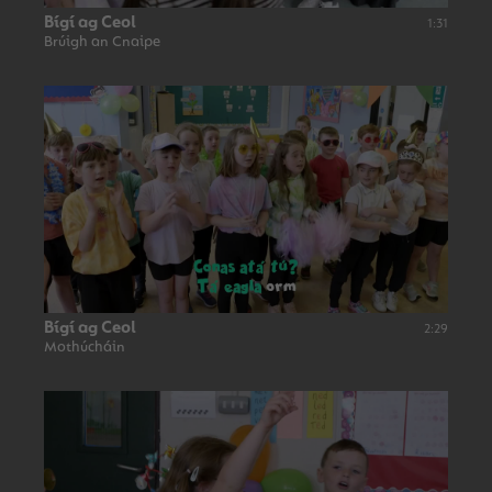
Bígí ag Ceol
1:31
Brúigh an Cnaipe
Bígí ag Ceol
2:29
Mothúcháin