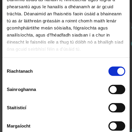
phearsantú agus le hanailís a dhéanamh ar ár gcuid
tráchta. Déanaimid an fhaisnéis faoin úsáid a bhaineann
tú as ár láithreán gréasáin a roinnt chomh maith lenár
Bígí ag Ceol
2:12
gcomhpháirtithe meán sóisialta, fógraíochta agus
Spáisirí
Nuachtlitir
anailísíochta, agus d’fhéadfadh siadsan í a chur in
éineacht le faisnéis eile a thug tú dóibh nó a bhailigh siad
óna gcuid seirbhísí féin a d'úsáid tú.
Cláraigh chun ár nuachtlitir a fháil le go mbeidh fios
agat faoi ábhar nua a chuirtear lenár suíomh.
Roghnú
Riachtanach
Toilithe
Sainroghanna
Bígí ag Ceol
1:49
Staitisticí
Ag Glanadh an Trá
Margaíocht