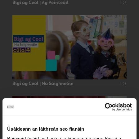
Bígí ag Ceol | Ag Peinteáil
1:28
Bígí ag Ceol | Na Saighneáin
1:27
Úsáideann an láithreán seo fianáin
Bainimid úsáid as fianáin le hinneachar agus fógraí a