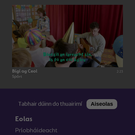
Bígí ag Ceol
2:23
Spórt
Tabhair dúinn do thuairimí
Aiseolas
Eolas
Príobháideacht