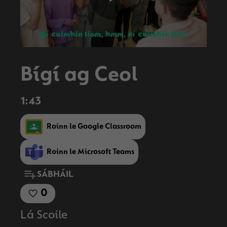
Play
Video
Bígí ag Ceol
1:43
Roinn le Google Classroom
Roinn le Microsoft Teams
SÁBHÁIL
0
Lá Scoile