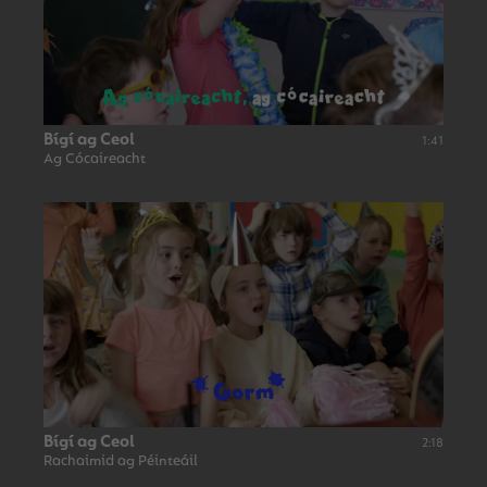
Bígí ag Ceol
1:41
Ag Cócaireacht
Bígí ag Ceol
2:18
Rachaimid ag Péinteáil