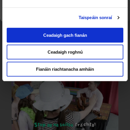
SEOL AR AGHAIDH
Taispeáin sonraí
Ceadaigh gach fianán
Ceadaigh roghnú
Bígí ag Ceol
1:50
Mo Pheata
Fianáin riachtanacha amháin