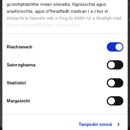
gcomhpháirtithe meán sóisialta, fógraíochta agus
Play
Nuachtlitir
anailísíochta, agus d’fhéadfadh siadsan í a chur in
éineacht le faisnéis eile a thug tú dóibh nó a bhailigh siad
óna gcuid seirbhísí féin a d'úsáid tú.
Cláraigh chun ár nuachtlitir a fháil le go mbeidh fios
Video
agat faoi ábhar nua a chuirtear lenár suíomh.
Ag an Zú
Roghnú
Riachtanach
Toilithe
1:55
Sainroghanna
Roinn le Google Classroom
Staitisticí
Roinn le Microsoft Teams
SÁBHÁIL
Margaíocht
SEOL AR AGHAIDH
0
Bígí ag Ceol
Taispeáin sonraí