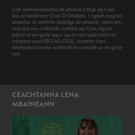
Clár amhránaíochta do pháistí é Bígí ag Ceol
leis an láithreoir Cian Ó Griallais. I ngach eagrán
díreofar ar amhrán Gaeilge do pháistí - amhráin
nua iad seo a bheidh cumtha ag Cian, ag na
páistí ar an gclár agus ag an aoi-speisialta ón
mbanna ceoil BÍGÍ AG CEOL. Amhrán faoi
laethanta breithe a bheidh le cumadh ar an gclár
CEACHTANNA LENA
MBAINEANN