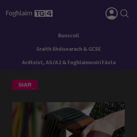
Bunscoil
Sraith Shóisearach & GCSE
Ardteist, AS/A2 & Foghlaimeoirí Fásta
SIAR