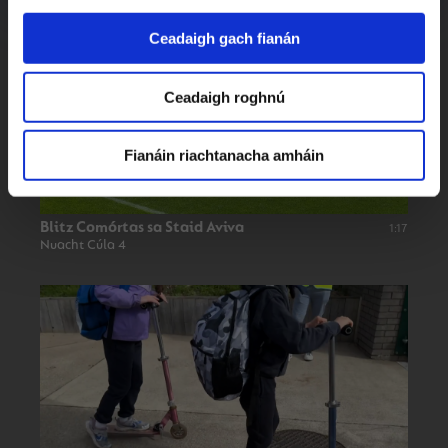
Ceadaigh gach fianán
Ceadaigh roghnú
Fianáin riachtanacha amháin
Blitz Comórtas sa Staid Aviva
1:17
Nuacht Cúla 4