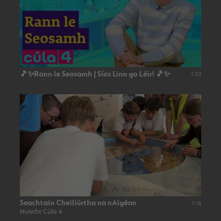
🎵✨Rann le Seosamh | Síos Linn go Léir! 🎵✨
1:03
Seachtain Cheiliúrtha na nAigéan
1:18
Nuacht Cúla 4