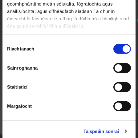
gcomhpháirtithe meán sóisialta, fógraíochta agus
Nuachtlitir
anailísíochta, agus d’fhéadfadh siadsan í a chur in
éineacht le faisnéis eile a thug tú dóibh nó a bhailigh siad
óna gcuid seirbhísí féin a d'úsáid tú.
Cláraigh chun ár nuachtlitir a fháil le go mbeidh fios
agat faoi ábhar nua a chuirtear lenár suíomh.
Búm Búm | Rithim Samba 🪇
Roghnú
2:04
Riachtanach
Toilithe
Sainroghanna
Staitisticí
Margaíocht
SEOL AR AGHAIDH
Féile na Gealaí
1:17
Nuacht Cúla4
Taispeáin sonraí