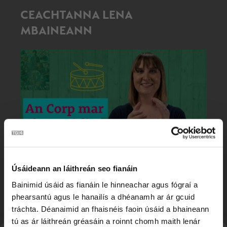
CEACHTANNA LENA
MBAINEANN
2:04
Búm Búm | An Corp mar Chnaguirlis 👂🏻🥁
Úsáideann an láithreán seo fianáin
Bainimid úsáid as fianáin le hinneachar agus fógraí a
phearsantú agus le hanailís a dhéanamh ar ár gcuid
tráchta. Déanaimid an fhaisnéis faoin úsáid a bhaineann
tú as ár láithreán gréasáin a roinnt chomh maith lenár