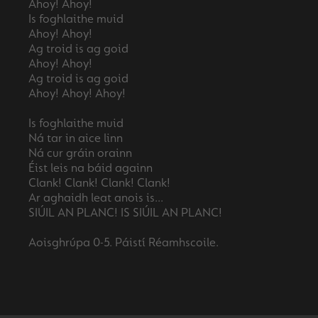
Ahoy! Ahoy!
Is foghlaithe muid
Ahoy! Ahoy!
Ag troid is ag goid
Ahoy! Ahoy!
Ag troid is ag goid
Ahoy! Ahoy! Ahoy!
Is foghlaithe muid
Ná tar in aice linn
Ná cur gráin orainn
Éist leis na báid againn
Clank! Clank! Clank! Clank!
Ar aghaidh leat anois is...
SIÚIL AN PLANC! IS SIÚIL AN PLANC!