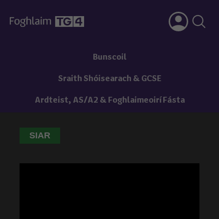
Bunscoil
Sraith Shóisearach & GCSE
Ardteist, AS/A2 & Foghlaimeoirí Fásta
SIAR