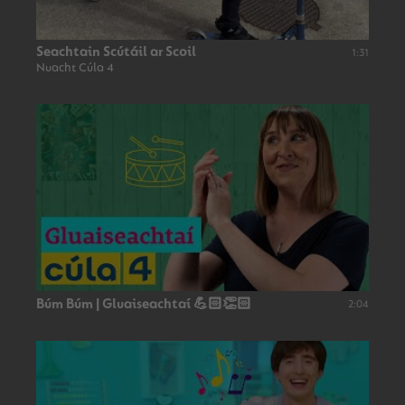
Seachtain Scútáil ar Scoil
1:31
Nuacht Cúla 4
Búm Búm | Gluaiseachtaí 💪🏻👏🏻
2:04