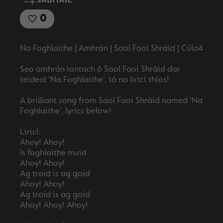
SÁBHÁIL
0
Na Foghlaithe | Amhrán | Saol Faoi Shráid | Cúla4
Seo amhrán iontach ó Saol Faoi Shráid dar
teideal ‘Na Foghlaithe’, tá na liricí thíos!
A brilliant song from Saol Faoi Shráid named ‘Na
Foghlaithe’, lyrics below!
Liricí:
Ahoy! Ahoy!
Is foghlaithe muid
Ahoy! Ahoy!
Ag troid is ag goid
Ahoy! Ahoy!
Ag troid is ag goid
Ahoy! Ahoy! Ahoy!