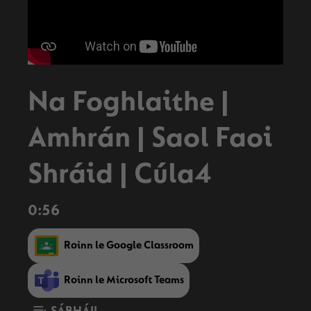
Na Foghlaithe |
Amhrán | Saol Faoi
Shráid | Cúla4
0:56
Roinn le Google Classroom
Roinn le Microsoft Teams