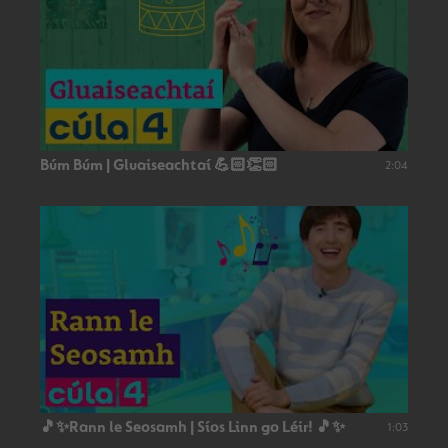
Búm Búm | Gluaiseachtaí 💪🏻👏🏻
2:04
🎵✨Rann le Seosamh | Síos Linn go Léir! 🎵✨
1:03