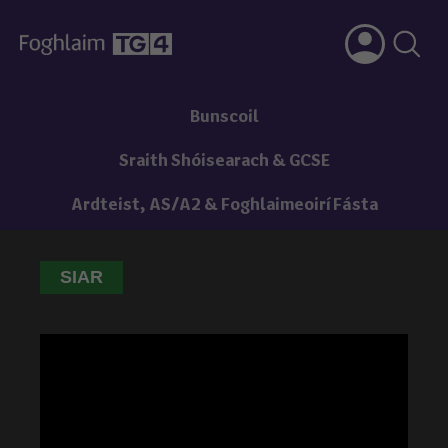
Bunscoil
Sraith Shóisearach & GCSE
Ardteist, AS/A2 & Foghlaimeoirí Fásta
SIAR