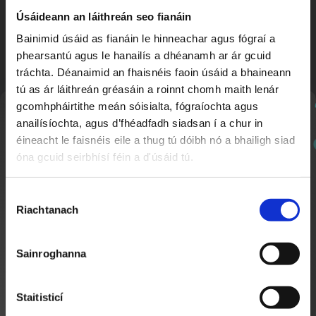
Úsáideann an láithreán seo fianáin
Bainimid úsáid as fianáin le hinneachar agus fógraí a
phearsantú agus le hanailís a dhéanamh ar ár gcuid
tráchta. Déanaimid an fhaisnéis faoin úsáid a bhaineann
tú as ár láithreán gréasáin a roinnt chomh maith lenár
gcomhpháirtithe meán sóisialta, fógraíochta agus
Nuachtlitir
anailísíochta, agus d’fhéadfadh siadsan í a chur in
éineacht le faisnéis eile a thug tú dóibh nó a bhailigh siad
óna gcuid seirbhísí féin a d'úsáid tú.
Seachtain Scútáil ar Scoil
1:31
Cláraigh chun ár nuachtlitir a fháil le go mbeidh fios
Nuacht Cúla 4
agat faoi ábhar nua a chuirtear lenár suíomh.
Roghnú
Riachtanach
Toilithe
Sainroghanna
Staitisticí