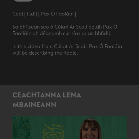
Ceol | Fidil | Pax Ó Faoláin |
Sa bhfísean seo ó Cúla4 Ar Scoil beidh Pax Ó
Faoiláin ah déanamh cur síos ar an bhfidil.
In this video from Cúla4 Ar Scoil, Pax Ó Faoláin
CEACHTANNA LENA
MBAINEANN