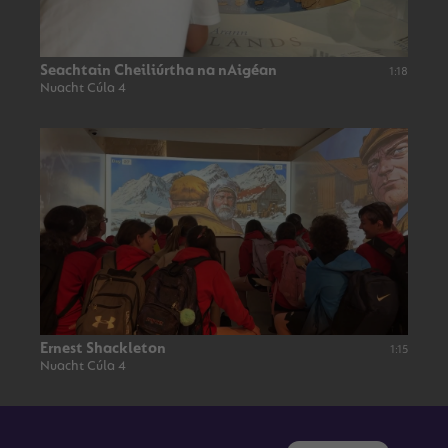
Seachtain Cheiliúrtha na nAigéan
1:18
Nuacht Cúla 4
Ernest Shackleton
1:15
Nuacht Cúla 4