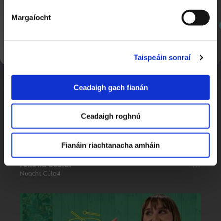
Margaíocht
Blitz Comórtas sa Staid Aviva
1:17
SEOL AR AGHAIDH
Nuacht Cúla 4
Taispeáin sonraí
Ceadaigh gach fianán
Ceadaigh roghnú
Fianáin riachtanacha amháin
Féile na Gealaí
1:17
Nuacht Cúla4