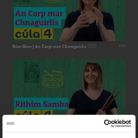
2:04
Búm Búm | An Corp mar Chnaguirlis 👂🏻🥁
Búm Búm | Rithim Samba 🪇
2:04