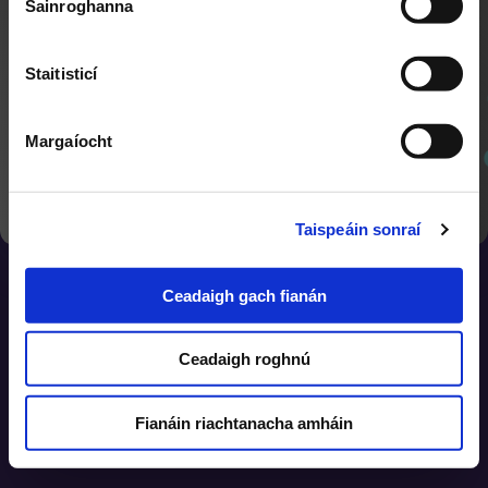
Sainroghanna
Triail arís
Staitisticí
Margaíocht
SEOL AR AGHAIDH
Tabhair dúinn do thuairimí
Aiseolas
Taispeáin sonraí
Eolas
Ceadaigh gach fianán
Príobháideacht
Fianáin
Ceadaigh roghnú
Nuachtlitir
Clárú don Nuachtlitir
Fianáin riachtanacha amháin
©2026 Cóipcheart TG4