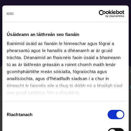
Bunscoil
Úsáideann an láithreán seo fianáin
Bainimid úsáid as fianáin le hinneachar agus fógraí a
Sraith Shóisearach & GCSE
phearsantú agus le hanailís a dhéanamh ar ár gcuid
tráchta. Déanaimid an fhaisnéis faoin úsáid a bhaineann
Ardteist, AS/A2 & Foghlaimeoirí Fásta
tú as ár láithreán gréasáin a roinnt chomh maith lenár
gcomhpháirtithe meán sóisialta, fógraíochta agus
Nuachtlitir
anailísíochta, agus d’fhéadfadh siadsan í a chur in
SIAR
éineacht le faisnéis eile a thug tú dóibh nó a bhailigh siad
óna gcuid seirbhísí féin a d'úsáid tú.
Cláraigh chun ár nuachtlitir a fháil le go mbeidh fios
agat faoi ábhar nua a chuirtear lenár suíomh.
Roghnú
Riachtanach
Toilithe
Earráid
Theip ar an bhfíseán lódáil